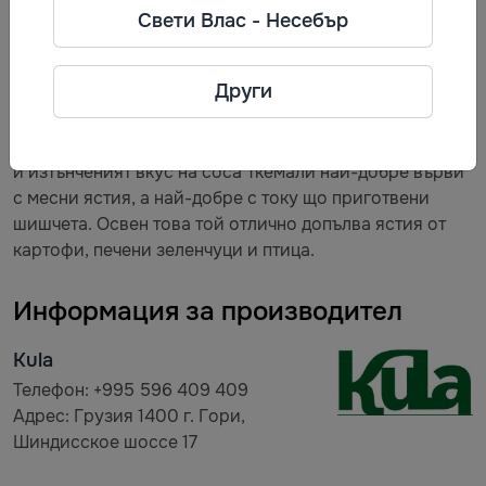
Описание
Свети Влас - Несебър
Грузинският сос Ткемали червен класически "Kula" е
Други
100% натурален и екологично чист. Сосът е приготвен
от отбрани сортове сливи с добавка на ароматни
грузински подправки, пипер и чесън. Балансираният
и изтънченият вкус на соса Ткемали най-добре върви
с месни ястия, а най-добре с току що приготвени
шишчета. Освен това той отлично допълва ястия от
картофи, печени зеленчуци и птица.
Информация за производител
Kula
Телефон: +995 596 409 409
Адрес: Грузия 1400 г. Гори,
Шиндисское шоссе 17