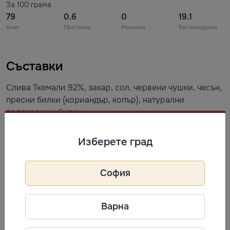
За 100 грама
79
0.6
0
19.1
Ккал
Протеини
Мазнини
Въглехидрати
Съставки
Слива Ткемали 92%, захар, сол, червени чушки, чесън,
пресни билки (кориандър, копър), натурални
подправки и билки.
Съхранение
Изберете град
Съхранявайте при температура от 0˚ до +25˚C и
София
относителна влажност на въздуха не повече от 75%.
След отваряне да се съхранява в хладилник 0°С до +5
°С до 7 дни.
Варна
Препоръчително е да се разклати преди употреба.