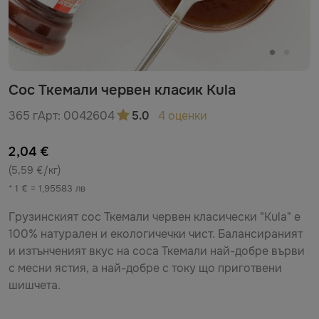
Сос Ткемали червен класик Kula
365 г
Арт:
0042604
5.0
4 оценки
2,04 €
(5,59 €/кг)
* 1 € = 1,95583 лв
Грузинският сос Ткемали червен класически "Kula" е
100% натурален и екологичечки чист. Балансираният
и изтънченият вкус на соса Ткемали най-добре върви
с месни ястия, а най-добре с току що приготвени
шишчета.