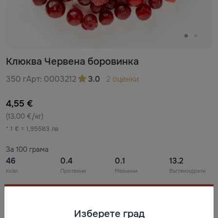
Клюква Червена боровинка
350 г
Арт:
0003212
3.0
2 оценки
4,55 €
(13,00 €/кг)
* 1 € = 1,95583 лв
За 100 грама
46
0.4
0.1
13.2
Ккал
Протеини
Мазнини
Въглехидрати
Съставки
Изберете град