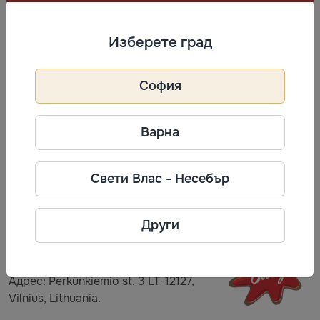
Гранулирана извара (ферментирали бактерии от
обезмаслено мляко),сметана, сол, консервант E202.
Изберете град
Съхранение
София
Да се съхранява при температура (0…+6) C°.
Варна
Описание
Гранулирана извара, 7% масленост,200 g
Свети Влас - Несебър
Информация за производител
Други
Svalya
Телефон: +370 5 2461414
Адрес: Perkūnkiemio st. 3 LT-12127,
Vilnius, Lithuania.