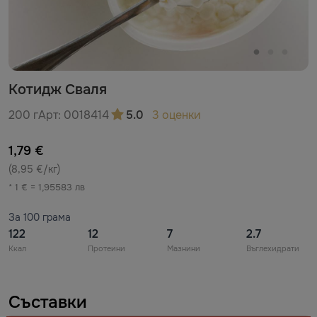
Котидж Сваля
200 г
Арт:
0018414
5.0
3 оценки
1,79 €
(8,95 €/кг)
* 1 € = 1,95583 лв
За 100 грама
122
12
7
2.7
Ккал
Протеини
Мазнини
Въглехидрати
Съставки