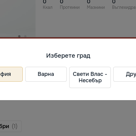
0
0
0
0
Ккал
Протеини
Мазнини
Въглехидра
ел
Изберете град
офия
Варна
Свети Влас -
Дру
Несебър
бри
(1)