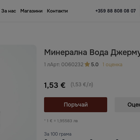
За нас
Магазини
Контакти
+359 88 808 08 07
Минерална Вода Джерм
1 л
Арт:
0060232
5.0
1 оценка
1,53 €
(1,53 €/л)
Поръчай
Оце
* 1 € = 1,95583 лв
За 100 грама