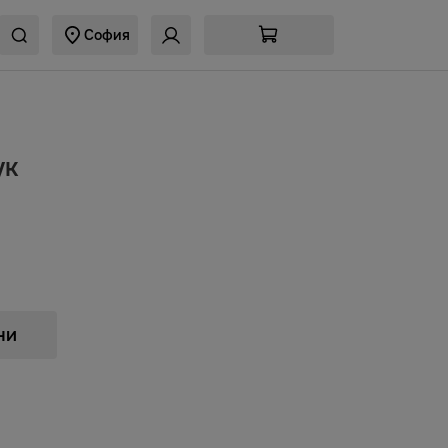
София
ук
ни