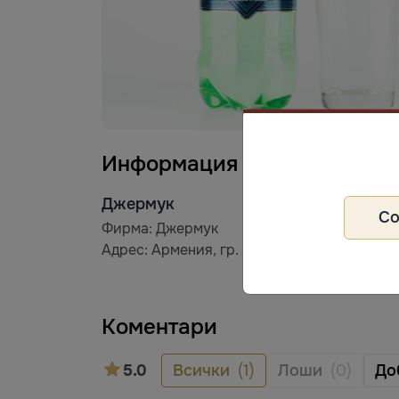
Информация за производит
Джермук
С
Фирма: Джермук
Адрес: Армения, гр. Ереван
Коментари
5.0
Всички
(1)
Лоши
(0)
До