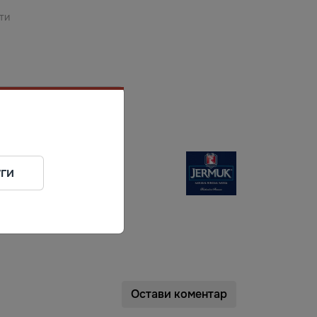
ти
ги
Остави коментар