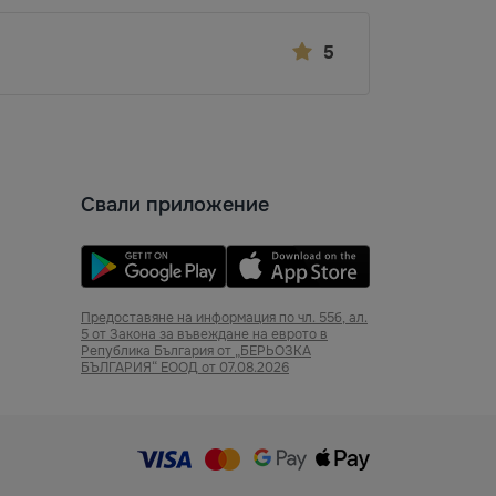
5
Свали приложение
Предоставяне на информация по чл. 55б, ал.
5 от Закона за въвеждане на еврото в
Република България от „БЕРЬОЗКА
БЪЛГАРИЯ“ ЕООД от 07.08.2026