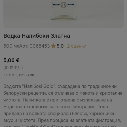
Водка Налибоки Златна
500 мл
Арт:
0068453
5.0
2 оценки
5,06 €
(10,12 €/л)
* 1 € = 1,95583 лв
Водката "Налібокі Gold", създадена по традиционни
белоруски рецепти, се отличава с мекота и кристална
чистота. Напитката е приготвена с използване на
модерна технология на златна филтрация. Това
придава на водката специален блясък, хармоничен
вкус и чистота. През процеса на златната филтрация,