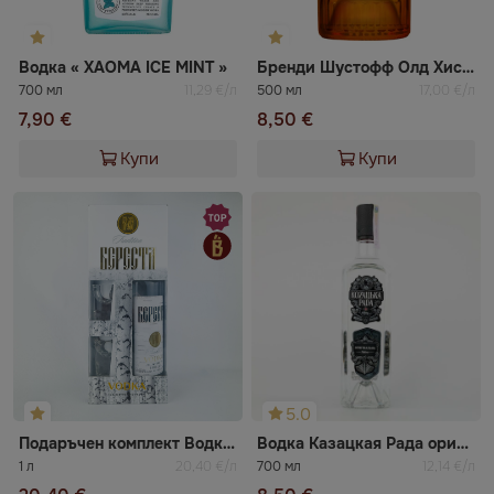
Водка « XAOMA ICE MINT »
Бренди Шустофф Олд Хистори 5г
700 мл
11,29 €/л
500 мл
17,00 €/л
7,90 €
8,50 €
Купи
Купи
5.0
Подаръчен комплект Водка Береста + 2 чаши
Водка Казацкая Рада оригинал
1 л
20,40 €/л
700 мл
12,14 €/л