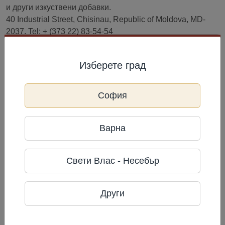
и други изкуствени добавки.
40 Industrial Street, Chisinau, Republic of Moldova, MD-
2037. Tel: + (373 22) 83-54-54
Информация за производител
Изберете град
Orhei-vit
София
Фирма: Orhei-vit
Телефон: +373 22 835 454
Адрес: Адрес: Chişinău MD, Strada
Варна
Industrială 40, MD-2037, Молдова
Често разглеждани
Свети Влас - Несебър
Други