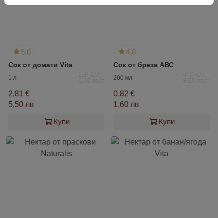
5.0
4.8
Сок от домати Vita
Сок от бреза АВС
2,81 €/л
4,10 €/л
1 л
200 мл
5,50 лв/л
8,00 лв/л
2,81 €
0,82 €
5,50 лв
1,60 лв
Купи
Купи