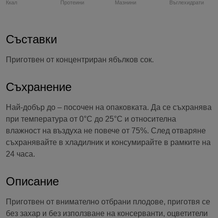
Ккал
Протеини
Мазнини
Въглехидрати
Съставки
Приготвен от концентриран ябълков сок.
Съхранение
Най-добър до – посочен на опаковката. Да се съхранява
при температура от 0°С до 25°С и относителна
влажност на въздуха не повече от 75%. След отваряне
съхранявайте в хладилник и консумирайте в рамките на
24 часа.
Описание
Приготвен от внимателно отбрани плодове, приготвя се
без захар и без използване на консерванти, оцветители