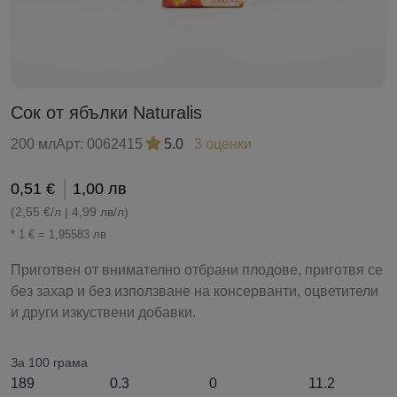
Сок от ябълки Naturalis
200 мл
Арт:
0062415
5.0
3 оценки
0,51 €
1,00 лв
(2,55 €/л | 4,99 лв/л)
* 1 € = 1,95583 лв
Приготвен от внимателно отбрани плодове, приготвя се
без захар и без използване на консерванти, оцветители
и други изкуствени добавки.
За 100 грама
189
0.3
0
11.2