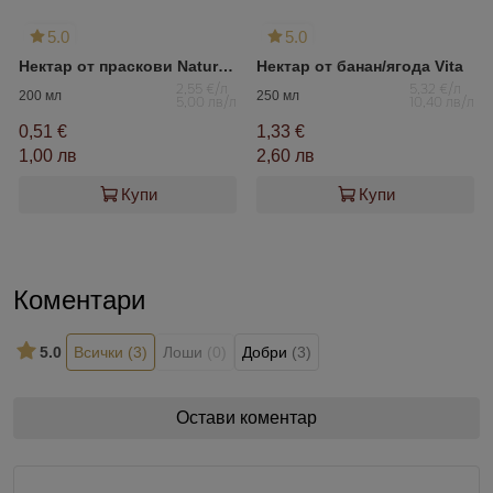
5.0
5.0
Нектар от праскови Naturalis
Нектар от банан/ягода Vita
2,55 €/л
5,32 €/л
200 мл
250 мл
5,00 лв/л
10,40 лв/л
0,51 €
1,33 €
1,00 лв
2,60 лв
Купи
Купи
Коментари
5.0
Всички
(3)
Лоши
(0)
Добри
(3)
Остави коментар