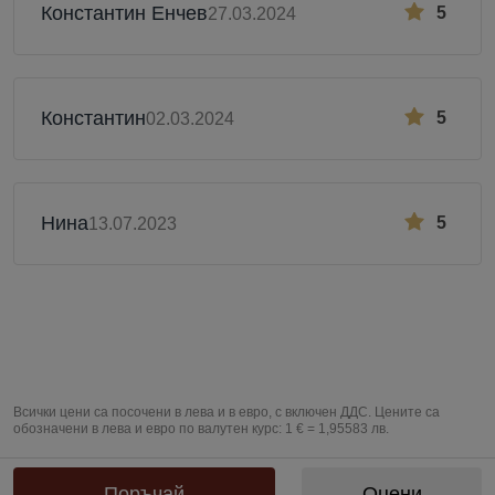
Константин Енчев
5
27.03.2024
Константин
5
02.03.2024
Нина
5
13.07.2023
Всички цени са посочени в лева и в евро, с включен ДДС. Цените са
обозначени в лева и евро по валутен курс: 1 € = 1,95583 лв.
Предоставяне на информация по чл. 55б, ал. 5 от Закона за въвеждане
на еврото в Република България от „БЕРЬОЗКА БЪЛГАРИЯ“ ЕООД от
Поръчай
Оцени