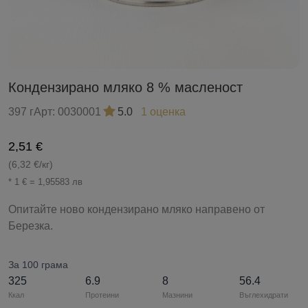
Кондензирано мляко 8 % масленост
397 г
Арт:
0030001
5.0
1 оценка
2,51 €
(6,32 €/кг)
* 1 € = 1,95583 лв
Опитайте ново кондензирано мляко направено от
Березка.
За 100 грама
325
6.9
8
56.4
Ккал
Протеини
Мазнини
Въглехидрати