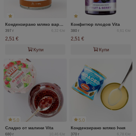
Кондензирано мляко варено
Конфитюр плодов Vita
397 г
6,32 €/кг
380 г
6,61 €/кг
2,51 €
2,51 €
Купи
Купи
5.0
5.0
Сладко от малини Vita
Кондензирано мляко Ічня
680 г
10,46 €/кг
370 г
6,78 €/кг