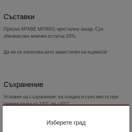
Съставки
Прясно КРАВЕ МЛЯКО, кристална захар. Сух
обезмаслен млечен остатък 20%.
Да не се използва като заместител на кърмата!
Съхранение
Условия на съхранение: на хладно и сухо място при
температура от 10°C до +30°C.
След отваряне съхранявайте в хладилник в рамките на
Изберете град
5 дни.