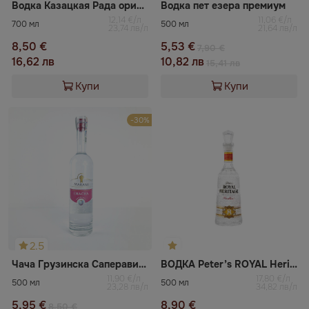
Водка Казацкая Рада оригинал
Водка пет езера премиум
12,14 €/л
11,06 €/л
700 мл
500 мл
23,74 лв/л
21,64 лв/л
8,50 €
5,53 €
7,90 €
16,62 лв
10,82 лв
15,41 лв
Купи
Купи
-30%
2.5
Чача Грузинска Саперави Марани
ВОДКА Peter’s ROYAL Heritage
11,90 €/л
17,80 €/л
500 мл
500 мл
23,28 лв/л
34,82 лв/л
5,95 €
8,90 €
8,50 €