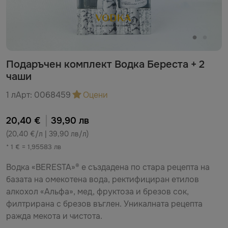
Подаръчен комплект Водка Береста + 2
чаши
1 л
Арт:
0068459
Оцени
20,40 €
39,90 лв
(20,40 €/л | 39,90 лв/л)
* 1 € = 1,95583 лв
Водка «BERESTA»® е създадена по стара рецепта на
базата на омекотена вода, ректифициран етилов
алкохол «Альфа», мед, фруктоза и брезов сок,
филтрирана с брезов въглен. Уникалната рецепта
ражда мекота и чистота.