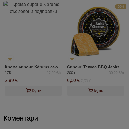
-20%
Крема сирене Kārums със зелени подправки
Сирене Тексас BBQ Jacks Cheese
175 г
17,09 €/кг
200 г
30,00 €/кг
2,99 €
6,00 €
7,50 €
Купи
Купи
Коментари