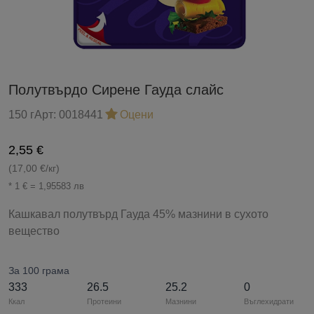
Полутвърдо Сирене Гауда слайс
150 г
Арт:
0018441
Оцени
2,55 €
(17,00 €/кг)
* 1 € = 1,95583 лв
Кашкавал полутвърд Гауда 45% мазнини в сухото
вещество
За 100 грама
333
26.5
25.2
0
Ккал
Протеини
Мазнини
Въглехидрати