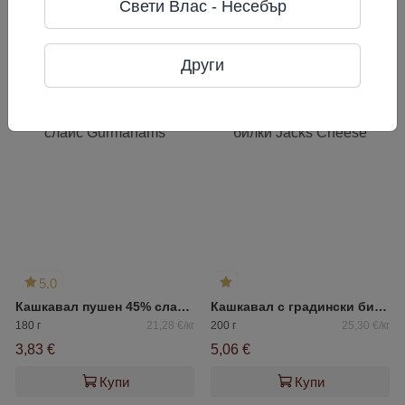
Свети Влас - Несебър
Vilnius, Lithuania.
Други
Често разглеждани
5.0
Кашкавал пушен 45% слайс Gurmanams
Кашкавал с градински билки Jacks Сheese
180 г
21,28 €/кг
200 г
25,30 €/кг
3,83 €
5,06 €
Купи
Купи