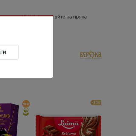
 повече от 75%. Не излагайте на пряка
ги
-30%