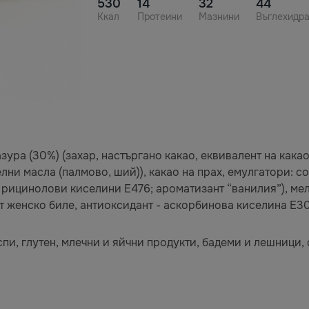
530
14
32
44
Ккал
Протеини
Мазнини
Въглехидр
зура (30%) (захар, настъргано какао, еквивалент на как
и масла (палмово, ший)), какао на прах, емулгатори: сое
ицинолови киселини Е476; ароматизант “ванилия”), мел
 от женско биле, антиоксидант - аскорбинова киселина Е3
и, глутен, млечни и яйчни продукти, бадеми и лешници,