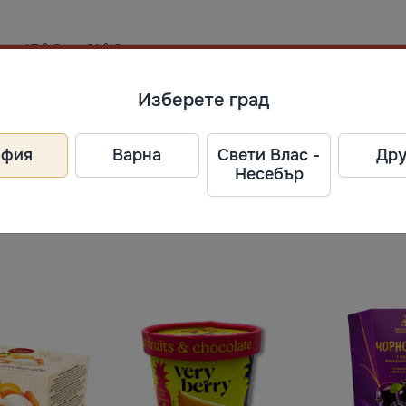
от 15 ° C до 21 ° C и относителна влажност на въздуха не
Изберете град
ел
офия
Варна
Свети Влас -
Дру
Несебър
 I", 131