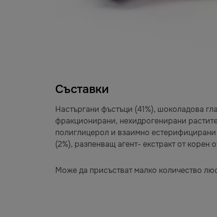
Съставки
Настъргани фъстъци (41%), шоколадова гла
фракционирани, нехидрогенирани растителн
полиглицерол и взаимно естерифицирани р
(2%), разпенващ агент- екстракт от корен
Може да присъстват малко количество люсп