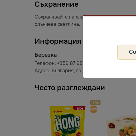
Съхранение
Съхранявайте на хладно и сухо място при t 
слънчева светлина.
Информация за производит
С
Березка
Телефон: +359 87 982 4252
Адрес: България, гр. Варна, бул. "Княз Борис
Често разглеждани
-30%