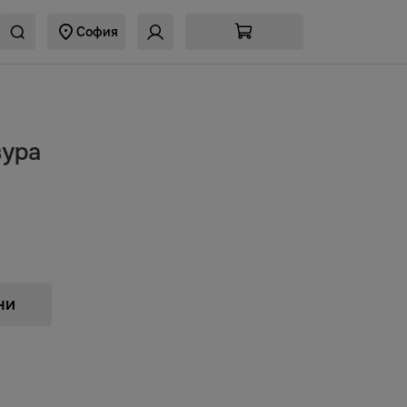
София
зура
ни