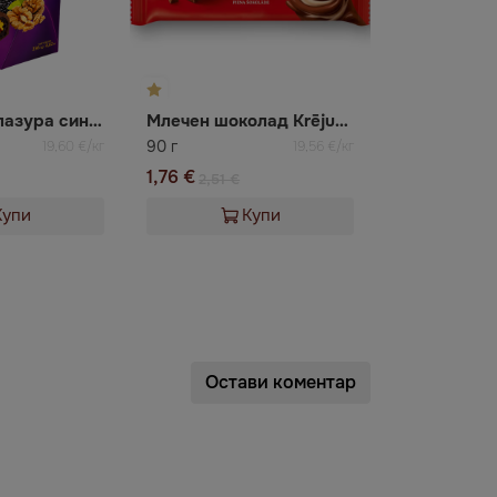
Бонбони с глазура cини сливи с орех
Млечен шоколад Krējuma Laima
90 г
19,60 €/кг
19,56 €/кг
1,76 €
2,51 €
Купи
Купи
Остави коментар