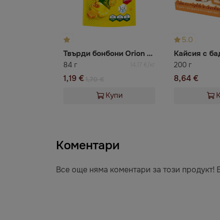
5.0
Твърди бонбони Orion Hong с мед и кумкуат
84 г
200 г
14,17 €/кг
1,19 €
8,64 €
1,70 €
Купи
Коментари
Все още няма коментари за този продукт! 