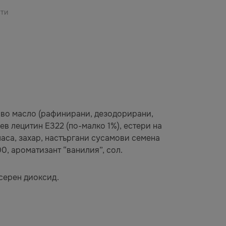
ати
аово масло (рафинирани, дезодорирани,
в лецитин Е322 (по-малко 1%), естери на
аса, захар, настъргани сусамови семена
00, ароматизант “ванилия”, сол.
 серен диоксид.