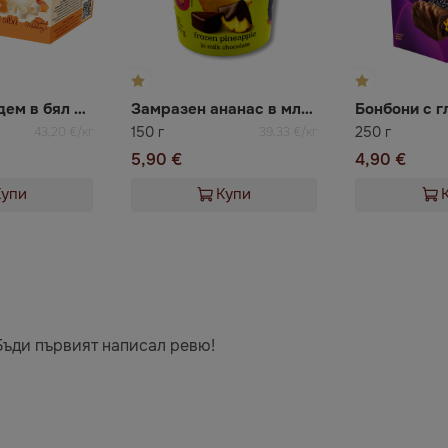
Кайсия с бадем в бял шоколад Rifero
Замразен ананас в млечен шоколад Very Berry
150 г
250 г
43,20 €/кг
39,33 €/кг
5,90 €
4,90 €
Купи
Купи
Бъди първият написал ревю!