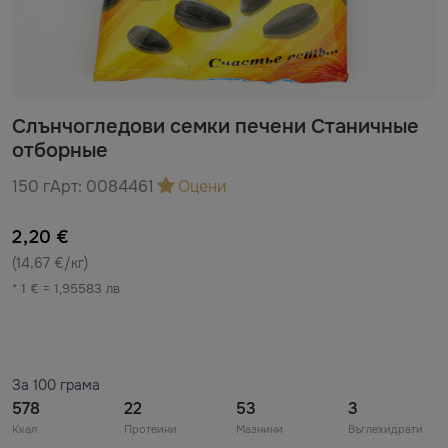
Слънчогледови семки печени Станичные
отборные
150 г
Арт:
0084461
Оцени
2,20 €
(14,67 €/кг)
* 1 € = 1,95583 лв
За 100 грама
578
22
53
3
Ккал
Протеини
Мазнини
Въглехидрати