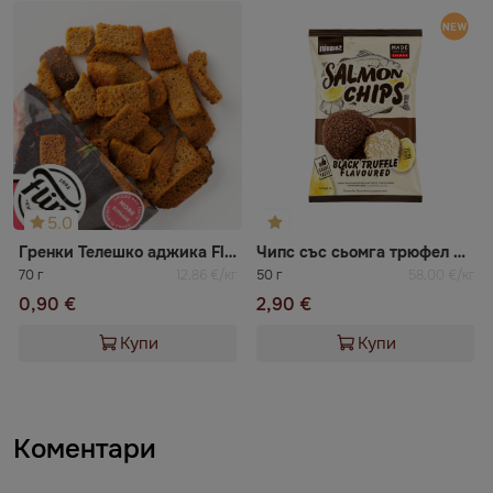
5.0
Гренки Телешко аджика Flint
Чипс със сьомга трюфел NIBBLEZ
70 г
12,86 €/кг
50 г
58,00 €/кг
0,90 €
2,90 €
Купи
Купи
Коментари