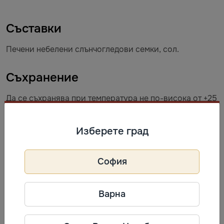
Съставки
Печени небелени слънчогледови семки, сол.
Съхранение
Да се съхранява при температура не по-висока от +25
°C и относителна влажност на въздуха не повече от
75%.
Изберете град
Информация за производител
София
АгроСоюз
Телефон: +7 (4752) 77-90-20
Варна
Адрес: Россия, 392525,
Тамбовская область, Тамбовский
район, Цнинский сельсовет,