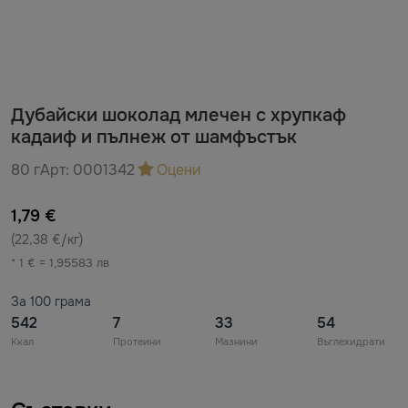
Дубайски шоколад млечен с хрупкаф
кадаиф и пълнеж от шамфъстък
80 г
Арт:
0001342
Оцени
1,79 €
(22,38 €/кг)
* 1 € = 1,95583 лв
За 100 грама
542
7
33
54
Ккал
Протеини
Мазнини
Въглехидрати