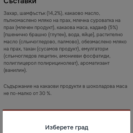
Съставки
Захар, шамфъстък (14,2%), какаово масло,
пълномаслено мляко на прах, млечна суроватка на
прах (млечен продукт), какаова маса, кадаиф (5%)
[пшенично брашно (глутен), вода, яйце], растително
масло (слънчогледово, палмово), обезмаслено мляко
на прах, тахан (сусамов продукт), емулгатори
(слънчогледов лецитин, амониеви фосфатиди,
полиглицерол полирицинолеат), ароматизант
(ванилин).
Съдържание на какаови продукти в шоколадова маса
не по-малко от 30 %.
Съхранение
Изберете град