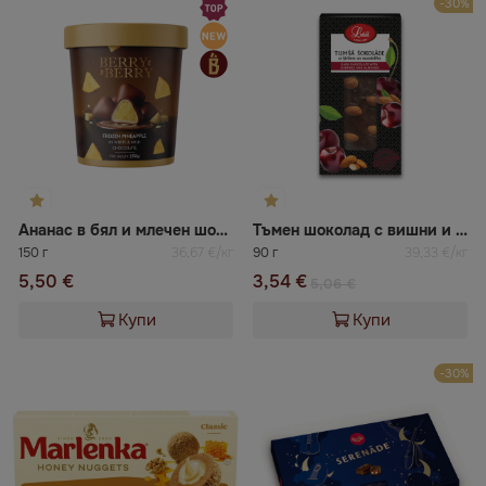
-30%
Ананас в бял и млечен шоколад BERRY BERRY
Тъмен шоколад с вишни и бадеми Laci
150 г
36,67 €/кг
90 г
39,33 €/кг
5,50 €
3,54 €
5,06 €
Купи
Купи
-30%