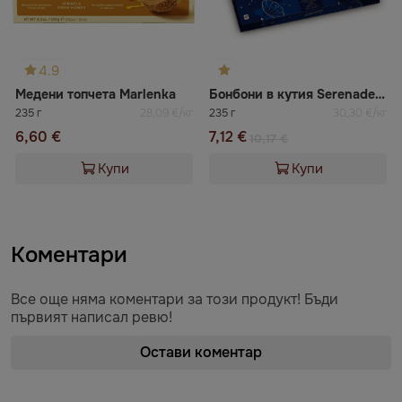
4.9
Медени топчета Marlenka
Бонбони в кутия Serenade Laima
235 г
28,09 €/кг
235 г
30,30 €/кг
6,60 €
7,12 €
10,17 €
Купи
Купи
Коментари
Все още няма коментари за този продукт! Бъди
първият написал ревю!
Остави коментар