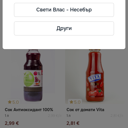
Телефон: +421 907 595 175
Свети Влас - Несебър
Адрес: Murgašova 738/27, 92701
Šaľa Slovenská republika
Други
Често разглеждани
5.0
5.0
Сок Антиоксидант 100%
Сок от домати Vita
1 л
2,99 €/л
1 л
2,81 €/л
2,99 €
2,81 €