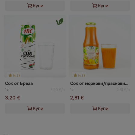
Купи
Купи
5.0
5.0
Сок от Бреза
Сок от моркови/праскови/ябълки Vita
1 л
3,20 €/л
1 л
2,81 €/л
3,20 €
2,81 €
Купи
Купи