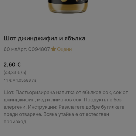
Шот джинджифил и ябълка
60 мл
Арт:
0094807
Оцени
2,60 €
(43,33 €/л)
* 1 € = 1,95583 лв
Шот. Пастьоризирана напитка от ябълков сок, сок от
джинджифил, мед и лимонов сок. Продуктът е без
алергени. Инструкции: Разклатете добре бутилката
преди отваряне. Всяка утайка е от естествен
произход.