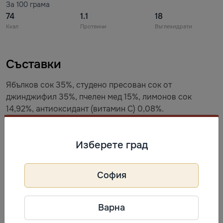
За 100 грама
74
1.1
18
Ккал
Протеини
Въглехидрати
Съставки
Ябълков сок 35%, студено пресован сок от
джинджифил 35%, пчелен мед 15%, лимонов сок
14,92%, антиоксидант (витамин С) 0,08%.
Съхранение
Изберете град
Да се съхранява при стайна температура.
София
Информация за производител
Варна
Gam`s
Фирма: Gam´s s.r.o.