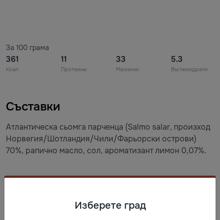
За 100 грама
361
11
33
5.3
Ккал
Протеини
Мазнини
Въглехидрати
Съставки
Атлантическа сьомга парченца (Salmo salar, произход
Норвегия/Шотландия/Чили/Фарьорски острови)
70%, рапично масло, сол, ароматизант лимон 0,07%.
Съхранение
Изберете град