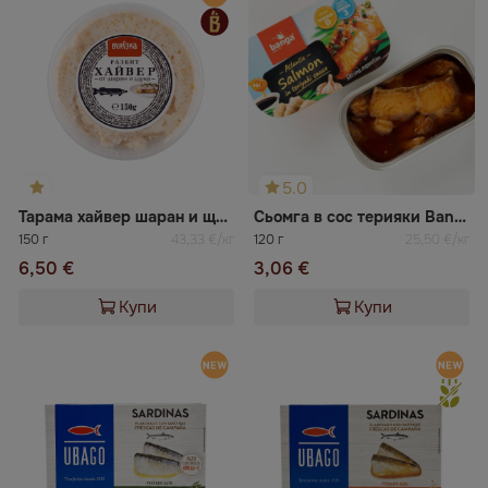
5.0
Тарама хайвер шаран и щука
Сьомга в сос терияки Banga
150 г
43,33 €/кг
120 г
25,50 €/кг
6,50 €
3,06 €
Купи
Купи