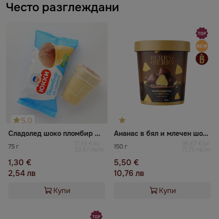
Често разглеждани
5.0
Сладолед шоко пломбир Юкки
Ананас в бял и млечен шоколад BERRY BERRY
17,33 €/кг
36,67 €/кг
75 г
150 г
33,87 лв/кг
71,73 лв/кг
1,30 €
5,50 €
2,54 лв
10,76 лв
Купи
Купи