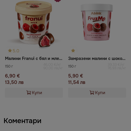
5.0
Малини Franui с бял и млечен шоколад
Замразени малини с шоколадова глазура FRUZ ME
46,00 €/кг
39,33 €/кг
150 г
150 г
90,00 лв/кг
76,93 лв/кг
6,90 €
5,90 €
13,50 лв
11,54 лв
Купи
Купи
Коментари