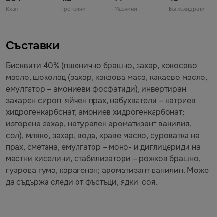
Ккал
Протеини
Мазнини
Въглехидрати
Съставки
Бисквити 40% (пшенично брашно, захар, кокосово
масло, шоколад (захар, какаова маса, какаово масло,
емулгатор – амониеви фосфатиди), инвертиран
захарен сироп, яйчен прах, набухватели – натриев
хидрогенкарбонат, амониев хидрогенкарбонат;
изгорена захар, натурален ароматизант ванилия,
сол), мляко, захар, вода, краве масло, суроватка на
прах, сметана, емулгатор – моно- и диглицериди на
мастни киселини, стабилизатори – рожков брашно,
гуарова гума, карагенан; ароматизант ванилин. Може
да съдържа следи от фъстъци, ядки, соя.