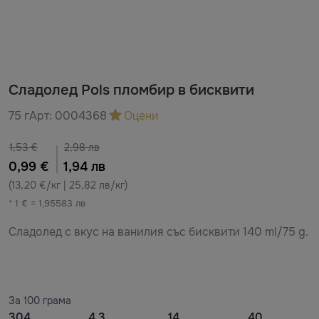
Сладолед Pols пломбир в бисквити
75 г
Арт:
0004368
Оцени
1,53 €
2,98 лв
0,99 €
1,94 лв
(13,20 €/кг | 25,82 лв/кг)
* 1 € = 1,95583 лв
Сладолед с вкус на ванилия със бисквити 140 ml/75 g.
За 100 грама
304
4.3
14
40