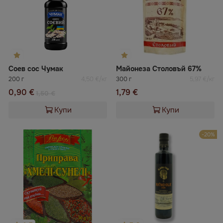
Соев сос Чумак
Майонеза Столовъй 67%
200 г
4,50 €/кг
300 г
5,97 €/кг
0,90 €
1,79 €
1,50 €
Купи
Купи
-20%