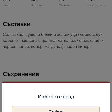
239
14.7
7.6
35.3
Ккал
Протеини
Мазнини
Въглехидрати
Съставки
Сол, захар, сушени билки и зеленчуци (морков, лук,
корен от пащърнак, целина, магданоз, чесън, сладък
червен пипер, копър, магданоз), черен пипер.
Съхранение
Да се съхранява в сухи, чисти, добре проветриви
помещения, незаразени с вредители по зърнени
Изберете град
храни, при температура до 30 °C и относителна
влажност до 60 %.
София