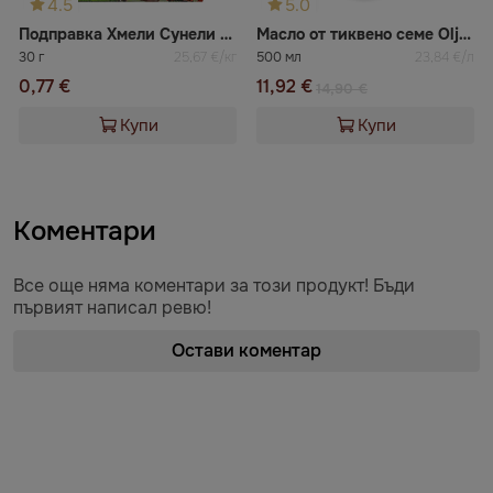
4.5
5.0
Подправка Хмели Сунели Впрок
Масло от тиквено семе Oljarna fram
30 г
25,67 €/кг
500 мл
23,84 €/л
0,77 €
11,92 €
14,90 €
Купи
Купи
Коментари
Все още няма коментари за този продукт! Бъди
първият написал ревю!
Остави коментар