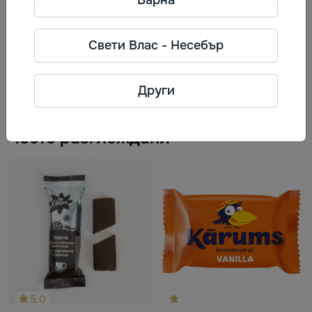
RĪGAS PIENA KOMBINĀTS
Фирма: AS "RĪGAS PIENA
Свети Влас - Несебър
KOMBINĀTS"
Телефон: +371 80001110
Адрес: Улица Баускас 180, Рига,
Други
LV-1004, Латвия
Често разглеждани
5.0