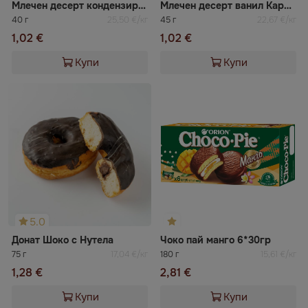
Млечен десерт кондензирано мляко белгийски шоколад Сваля
Млечен десерт ванил Карумс
40 г
25,50 €/кг
45 г
22,67 €/кг
1,02 €
1,02 €
Купи
Купи
5.0
Донат Шоко с Нутела
Чоко пай манго 6*30гр
75 г
17,04 €/кг
180 г
15,61 €/кг
1,28 €
2,81 €
Купи
Купи