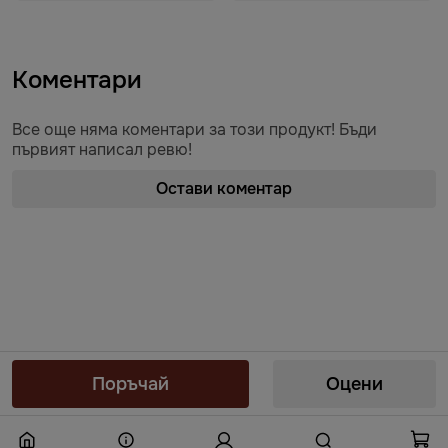
Коментари
Все още няма коментари за този продукт! Бъди
първият написал ревю!
Остави коментар
Предоставяне на информация по чл. 55б, ал. 5 от Закона за въвеждане
на еврото в Република България от „БЕРЬОЗКА БЪЛГАРИЯ“ ЕООД от
Поръчай
Оцени
08.08.2026