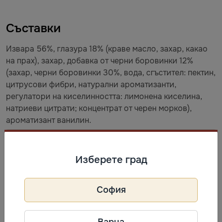
Съставки
Извара 56%, глазура 18% (краве масло, захар, какао
на прах), захар, добавка от черни боровинки 12%
(захар, черни боровинки 30%, вода, сгъстител: пектин,
цитрусови фибри, натурални ароматизанти,
регулатори на киселинността: лимонена киселина,
натриеви цитрати; концентрат от черен морков),
ароматизант ванилин.
Съхранение
Изберете град
След размразяване съхранявайте при +2 °C...+6 °C и
консумирайте в рамките на 30 дни.
София
Информация за производител
Варна