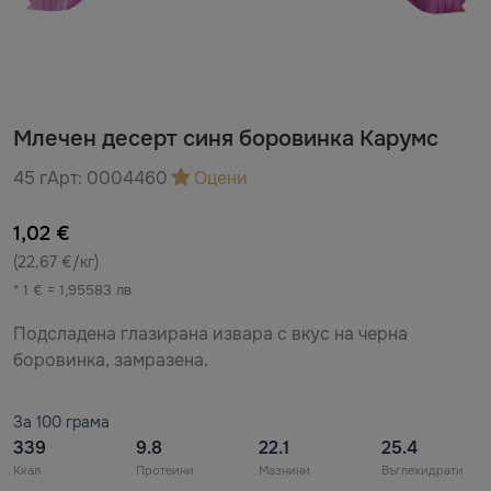
Млечен десерт синя боровинка Карумс
45 г
Арт:
0004460
Оцени
1,02 €
(22,67 €/кг)
* 1 € = 1,95583 лв
Подсладена глазирана извара с вкус на черна
боровинка, замразена.
За 100 грама
339
9.8
22.1
25.4
Ккал
Протеини
Мазнини
Въглехидрати