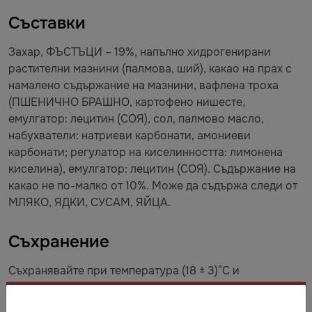
Съставки
Захар, ФЪСТЪЦИ – 19%, напълно хидрогенирани
растителни мазнини (палмова, ший), какао на прах с
намалено съдържание на мазнини, вафлена троха
(ПШЕНИЧНО БРАШНО, картофено нишесте,
емулгатор: лецитин (СОЯ), сол, палмово масло,
набухватели: натриеви карбонати, амониеви
карбонати; регулатор на киселинността: лимонена
киселина), емулгатор: лецитин (СОЯ). Съдържание на
какао не по-малко от 10%. Може да съдържа следи от
МЛЯКО, ЯДКИ, СУСАМ, ЯЙЦА.
Съхранение
Съхранявайте при температура (18 ± 3)°C и
относителна влажност на въздуха не по-висока от
75%.