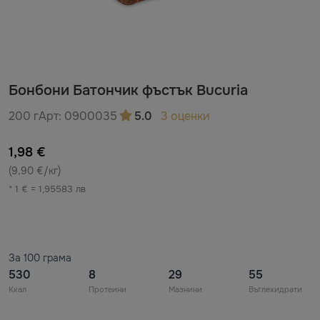
Бонбони Батончик фъстък Bucuria
200 г
Арт:
0900035
5.0
3 оценки
1,98 €
(9,90 €/кг)
* 1 € = 1,95583 лв
За 100 грама
530
8
29
55
Ккал
Протеини
Мазнини
Въглехидрати