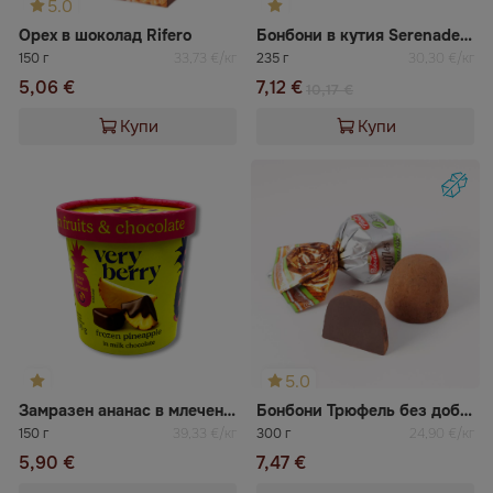
5.0
Орех в шоколад Rifero
Бонбони в кутия Serenade Laima
150 г
33,73 €/кг
235 г
30,30 €/кг
5,06 €
7,12 €
10,17 €
Купи
Купи
5.0
Замразен ананас в млечен шоколад Very Berry
Бонбони Трюфель без добавена захар Победа
150 г
39,33 €/кг
300 г
24,90 €/кг
5,90 €
7,47 €