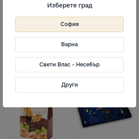
Изберете град
Информация за производител
София
Букурия
Телефон: +373 (22) 895600
Адрес: MD-2004, г.Кишинев, ул.
Варна
Колумна, 162.
Свети Влас - Несебър
Често разглеждани
Други
-30%