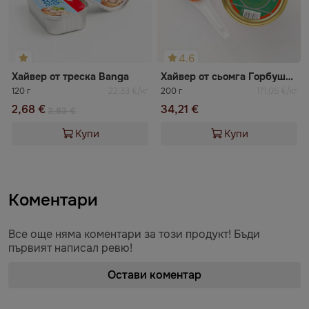
4.6
Хайвер от треска Banga
Хайвер от сьомга Горбуша Erste caviar
120 г
22,33 €/кг
200 г
171,05 €/кг
2,68 €
34,21 €
3,83 €
Купи
Купи
Коментари
Все още няма коментари за този продукт! Бъди
първият написал ревю!
Остави коментар