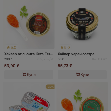
5.0
5.0
Хайвер от сьомга Кета Erste caviar
Хайвер черен осетра
200 г
269,50 €/кг
50 г
1 114,60 €/кг
53,90 €
55,73 €
Купи
Купи
-30%