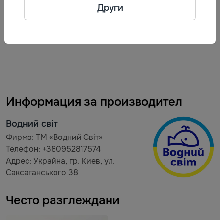
Други
готов за консумация. Да се консумира до 48 часа
след отваряне, ако се съхранява при 1 °С до 6 °С.
Информация за производител
Водний світ
Фирма: ТМ «Водний Світ»
Телефон: +380952817574
Адрес: Украйна, гр. Киев, ул.
Саксаганського 38
Често разглеждани