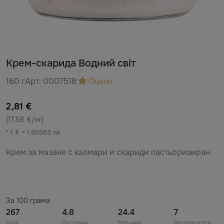
Крем-скарида Водний свiт
160 г
Арт:
0007518
Оцени
2,81 €
(17,56 €/кг)
* 1 € = 1,95583 лв
Крем за мазане с калмари и скариди пастьоризиран.
За 100 грама
267
4.8
24.4
7
Ккал
Протеини
Мазнини
Въглехидрати