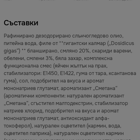
Съставки
Рафинирано дезодорирано слънчогледово олио,
питейна вода, филе от **гигантски калмар („Dosidicus
gigas“) ** бланширано, смляно 20%, скариди варени,
обелени, смлени 3%, бяла захар, комплексна
функционална смес (яйчен жълтък на прах,
стабилизатори: E1450, E1422, гума от тара, ксантанова
гума), сол, подобрител на вкуса и аромат
мононатриев глутамат, ароматизант „Сметана“
(ароматични компоненти: натурален ароматизант
„Сметана“, сгъстител малтодекстрин, стабилизатор
натриев хлорид, подобрител на вкуса и аромат
мононатриев глутамат, антиоксидант алфа-
токоферол), натурален оцветител (кармин, вода,
оцветител паприка), натурален оцветител кармин