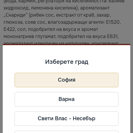
(вода, кармин, регулатори на киселинността: калиев
хидроксид, лимонена киселина), ароматизант
„Скариди“ (рибен сос, екстракт от краб, захар,
глюкоза, соев сос, влагозадържащи агенти: Е1520,
Е422, сол, подобрител на вкуса и аромат
мононатриев глутамат, подобрител на вкуса Е631,
ароматизант идентичен на натурален, консервант
калиев сорбат, стабилизатор ксантанова гума, вода),
регулатор на киселинността лимонена киселина,
Изберете град
консерванти: калиев сорбат, натриев бензоат. Страна
на произход: филе от гигантски калмар – Перу,
скариди – Индия.
София
Варна
Съхранение
Свети Влас - Несебър
Условия на съхранение: при температура от минус 3
°С до +6 °С включително. Продуктът е пастьоризиран,