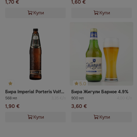
1,70 €
1,60 €
Купи
Купи
5.0
Бира Imperial Porteris Volfas Engelman
Бира Жигули Барное 4.9%
568 мл
3,35 €/л
900 мл
4,00 €/л
1,90 €
3,60 €
Купи
Купи