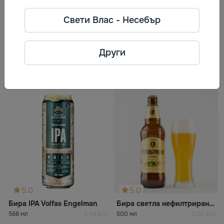
Фирма: Опілля
Свети Влас - Несебър
Телефон: +380 (67) 352 72 52
Адрес: Украйна, гр. Тернопол, ул.
Билецка, 33.
Други
Често разглеждани
5.0
5.0
Бира IPA Volfas Engelman
Бира светла нефилтрирана бочкова ППБ
568 мл
2,99 €/л
500 мл
3,20 €/л