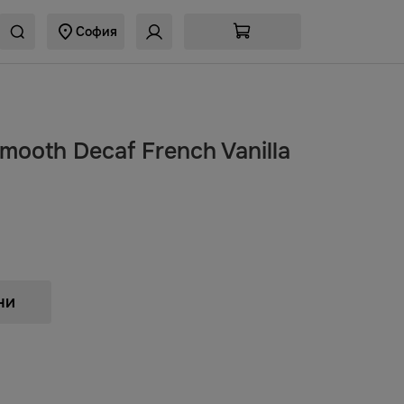
София
Smooth Decaf French Vanilla
ни