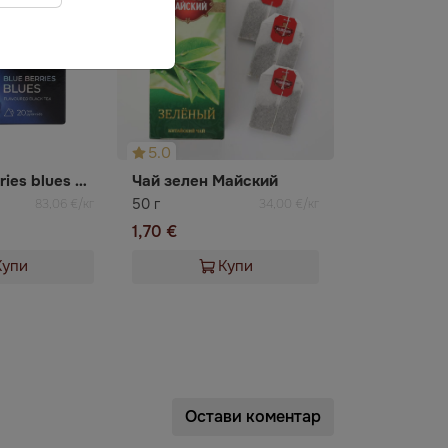
5.0
Чай blue berries blues CURTIS
Чай зелен Майский
50 г
83,06 €/кг
34,00 €/кг
1,70 €
Купи
Купи
Остави коментар