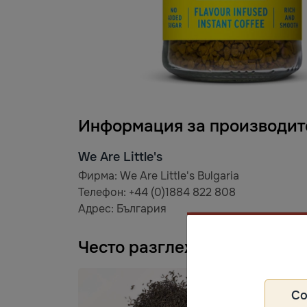
Информация за производит
We Are Little's
Фирма: We Are Little's Bulgaria
Телефон: +44 (0)1884 822 808
Адрес: България
Често разглеждани
С