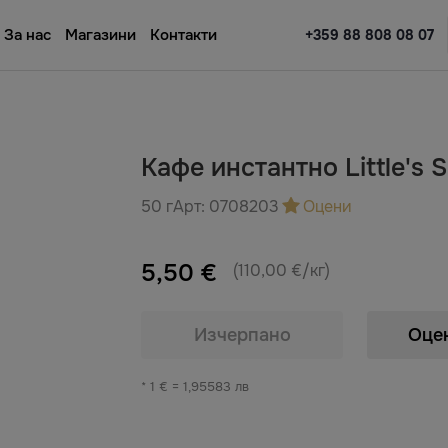
За нас
Магазини
Контакти
+359 88 808 08 07
Кафе инстантно Little's 
50 г
Арт:
0708203
Оцени
5,50 €
(110,00 €/кг)
Изчерпано
Оце
* 1 € = 1,95583 лв