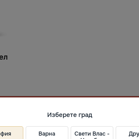
ел
Изберете град
офия
Варна
Свети Влас -
Дру