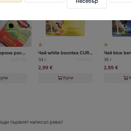
Несебър
Чай черен Корона российской империи Майский
Чай white bountea CURTIS
34 г
36 г
24,95 €/кг
87,94 €/кг
2,99 €
2,99 €
Купи
Купи
Бъди първият написал ревю!