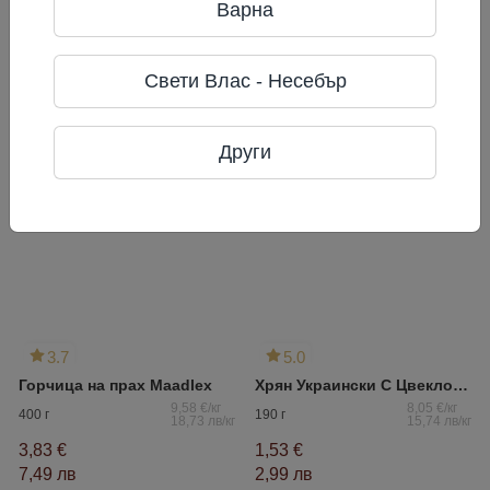
Варна
Адрес: Грузия 1400 г. Гори,
Шиндисское шоссе 17
Свети Влас - Несебър
Често разглеждани
Други
3.7
5.0
Горчица на прах Maadlex
Хрян Украински С Цвекло Верес
9,58 €/кг
8,05 €/кг
400 г
190 г
18,73 лв/кг
15,74 лв/кг
3,83 €
1,53 €
7,49 лв
2,99 лв