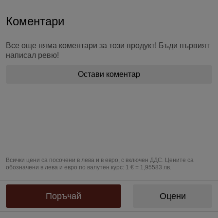
Коментари
Все още няма коментари за този продукт! Бъди първият
написал ревю!
Остави коментар
Всички цени са посочени в лева и в евро, с включен ДДС. Цените са
обозначени в лева и евро по валутен курс: 1 € = 1,95583 лв.
Предоставяне на информация по чл. 55б, ал. 5 от Закона за въвеждане
на еврото в Република България от „БЕРЬОЗКА БЪЛГАРИЯ“ ЕООД от
Поръчай
Оцени
07.08.2026