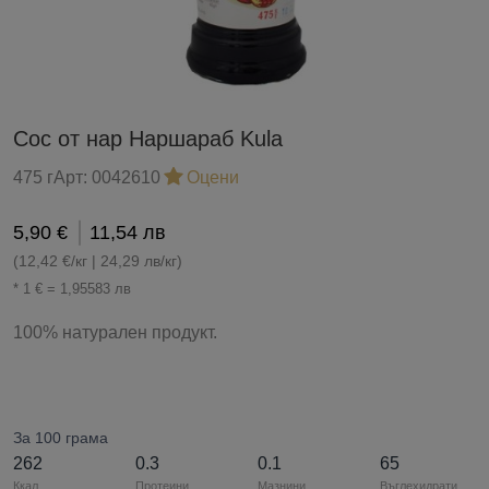
Сос от нар Наршараб Kula
475 г
Арт:
0042610
Оцени
5,90 €
11,54 лв
(12,42 €/кг | 24,29 лв/кг)
* 1 € = 1,95583 лв
100% натурален продукт.
За 100 грама
262
0.3
0.1
65
Ккал
Протеини
Мазнини
Въглехидрати