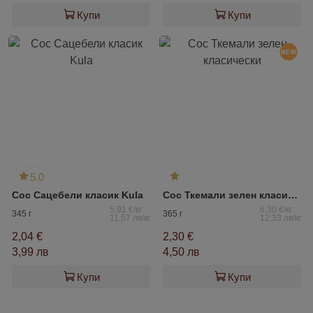
Купи
Купи
5.0
Сос Сацебели класик Kula
Сос Ткемали зелен класически
5,91 €/кг
6,30 €/кг
345 г
365 г
11,57 лв/кг
12,33 лв/кг
2,04 €
2,30 €
3,99 лв
4,50 лв
Купи
Купи