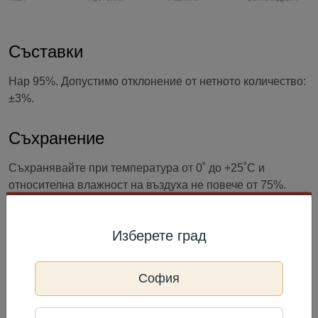
Съставки
Нар 95%. Допустимо отклонение от нетното количество:
±3%.
Съхранение
Съхранявайте при температура от 0˚ до +25˚C и
относителна влажност на въздуха не повече от 75%.
След отваряне да се съхранява в хладилник 0°С до +5
°С до 7 дни.
Изберете град
Информация за производител
София
Kula
Телефон: +995 596 409 409