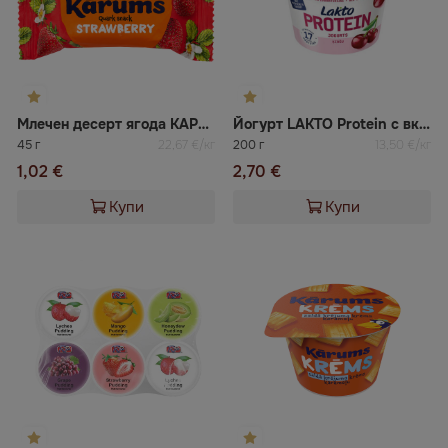
Млечен десерт ягода КАРУМС
Йогурт LAKTO Protein с вкус на вишна и череша, без лактоза
45 г
22,67 €/кг
200 г
13,50 €/кг
1,02 €
2,70 €
Купи
Купи