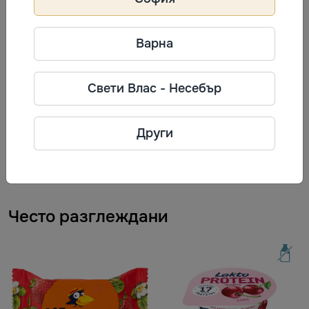
температура от +2 °C до +6 °C. След отваряне не
съхранявайте.
Варна
Информация за производител
Свети Влас - Несебър
RĪGAS PIENA KOMBINĀTS
Фирма: AS "RĪGAS PIENA
KOMBINĀTS"
Други
Телефон: +371 80001110
Адрес: Улица Баускас 180, Рига,
LV-1004, Латвия
Често разглеждани