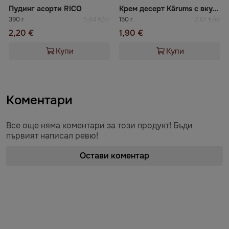
Пудинг асорти RICO
Крем десерт Kārums с вкус на карамел
390 г
5,64 €/кг
150 г
12,67 €/кг
2,20 €
1,90 €
Купи
Купи
Коментари
Все още няма коментари за този продукт! Бъди
първият написал ревю!
Остави коментар