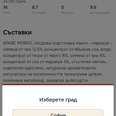
За 100 грама
74
8.7
0
9.9
Ккал
Протеини
Мазнини
Въглехидрати
Съставки
КРАВЕ МЛЯКО, плодова подготовка манго – маракуя –
семена от чиа 12,5% (концентрат от ябълков сок, вода,
концентрат от пюре от манго 8%, семена от чиа 4%,
концентрат от сок от маракуя 4%, сгъстител пектин,
оцветител каротини, натурални ароматизанти,
регулатори на киселинността тринатриев цитрат,
лимонена киселина), закваска за йогурт и
бифидобактерии BB-12.
Изберете град
Съхранение
Най-добър до: виж на опаковката. Съхранявайте при
София