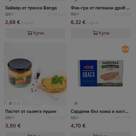
Хайвер от треска Banga
Фоа-гра от патешки дроб с подправки PATESA
120 г
22,33 €/кг
150 г
42,13 €/кг
2,68 €
6,32 €
3,83 €
7,90 €
Купи
Купи
5.0
Пастет от сьомга пушен
Сардини без кожа и кости UBAGO
250 г
14,00 €/кг
120 г
39,17 €/кг
3,50 €
4,70 €