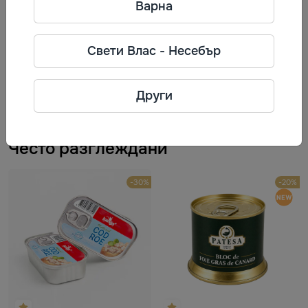
Варна
Информация за производител
Свети Влас - Несебър
Алианс агрикол
Телефон: +359 46 66 16 35
Адрес: 8669 село Окоп, ­­община
Други
Тунджа, ­­област Ямбол.
Често разглеждани
-30%
-20%