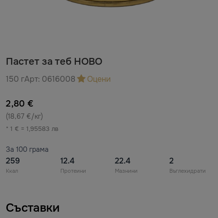
Пастет за теб НОВО
150 г
Арт:
0616008
Оцени
2,80 €
(18,67 €/кг)
* 1 € = 1,95583 лв
За 100 грама
259
12.4
22.4
2
Ккал
Протеини
Мазнини
Въглехидрати
Съставки