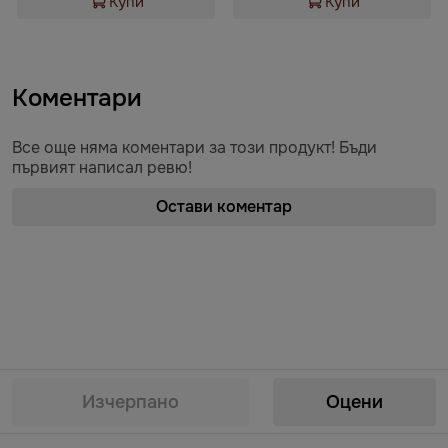
Купи
Купи
Коментари
Все още няма коментари за този продукт! Бъди
първият написал ревю!
Остави коментар
Предоставяне на информация по чл. 55б, ал. 5 от Закона за въвеждане
на еврото в Република България от „БЕРЬОЗКА БЪЛГАРИЯ“ ЕООД от
Изчерпано
Оцени
07.08.2026