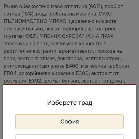
Ръчно обезкостено месо от патица (60%), дроб от
патица (15%), вода, собствена мазнина, СУХО
ПЪЛНОМАСЛЕНО МЛЯКО, царевично нишесте,
пилешки бульон, вкусо-подобряващо: натриев
глутамат E621, МЛЕЧНА СУРОВАТКА НА ПРАХ,
зеленчуци на прах, зеленчуков концентрат,
растителни екстракти, ароматизанти, глюкоза на
прах, екстракт от мая, декстроза, малтодекстрин,
антиоксиданти: целулоза E460, магнезиев карбонат
E504, аскорбинова киселина E300, екстракт от
розмарин E392, аромат бульон, екстракт от домат,
сол, емулгатор: E471. ПОДПРАВКИ: бял пипер.
Изберете град
Съхранение
Най-добър до: виж опаковката. Съхранявайте при
София
стайна температура. След отваряне да се съхранява
при 0°C до +4°C.