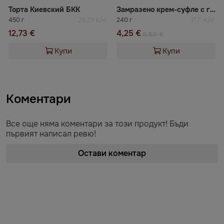
Торта Киевский БКК
Замразено крем-суфле с глазура от пюре маракуя ВАЦАК
450 г
28,29 €/кг
240 г
17,71 €/кг
12,73 €
4,25 €
8,50 €
Купи
Купи
Коментари
Все още няма коментари за този продукт! Бъди
първият написал ревю!
Остави коментар