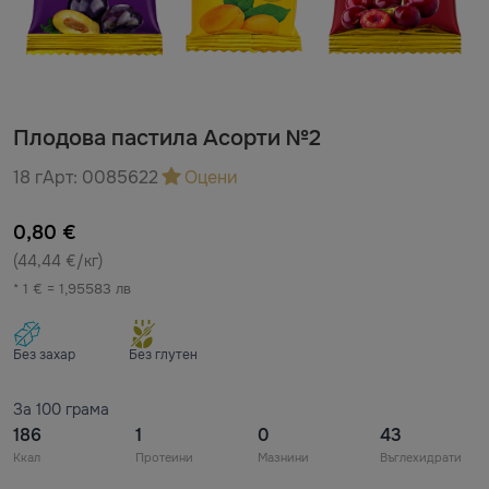
Плодова пастила Асорти №2
18 г
Арт:
0085622
Оцени
0,80 €
(44,44 €/кг)
* 1 € = 1,95583 лв
Без захар
Без глутен
За 100 грама
186
1
0
43
Ккал
Протеини
Мазнини
Въглехидрати