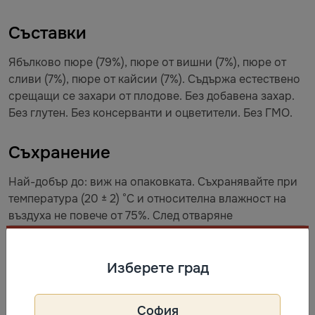
Съставки
Ябълково пюре (79%), пюре от вишни (7%), пюре от
сливи (7%), пюре от кайсии (7%). Съдържа естествено
срещащи се захари от плодове. Без добавена захар.
Без глутен. Без консерванти и оцветители. Без ГМО.
Съхранение
Най-добър до: виж на опаковката. Съхранявайте при
температура (20 ± 2) °C и относителна влажност на
въздуха не повече от 75%. След отваряне
консумирайте в рамките на 3 дни.
Изберете град
Описание
София