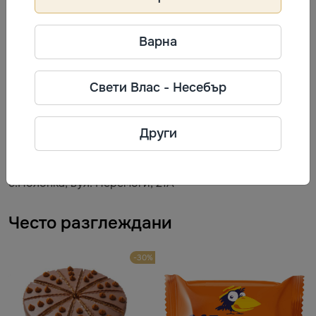
Варна
Информация за производител
Свети Влас - Несебър
ВОЛИНСЬКІ СОЛОДОЩІ
Фирма: ТОВ „ВОЛИНСЬКІ
СОЛОДОЩІ“
Други
Телефон: +38 095 116 33 55
Адрес: 45608, Волинська обл.,
с.Полонка, вул. Перемоги, 21А
Често разглеждани
-30%