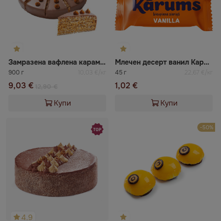
Замразена вафлена карамелена торта ВАЦАК
Млечен десерт ванил Карумс
900 г
10,03 €/кг
45 г
22,67 €/кг
9,03 €
1,02 €
12,90 €
Купи
Купи
-50%
4.9