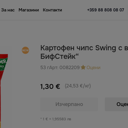
За нас
Магазини
Контакти
+359 88 808 08 07
Картофен чипс Swing с 
БифСтейк“
53 г
Арт:
0082209
Оцени
1,30 €
(24,53 €/кг)
Изчерпано
Оце
* 1 € = 1,95583 лв