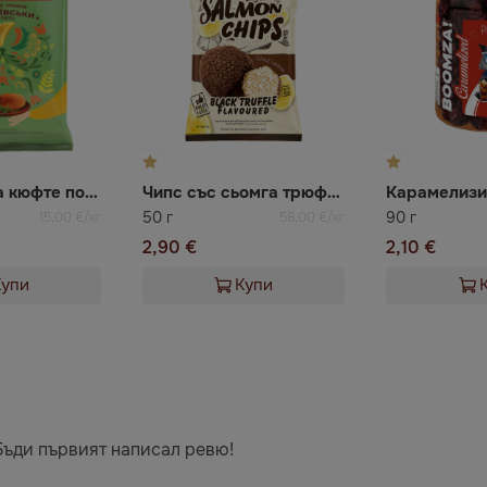
Чипс вкус на кюфте по-киевски Chipsters
Чипс със сьомга трюфел NIBBLEZ
50 г
90 г
15,00 €/кг
58,00 €/кг
2,90 €
2,10 €
Купи
Купи
Бъди първият написал ревю!