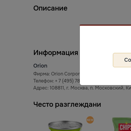
Описание
Информация за производит
С
Orion
Фирма: Orion Corporation
Телефон: + 7 (495) 787-99-09
Адрес: 108811, г. Москва, п. Московский, Ки
Често разглеждани