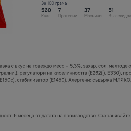
За 100 грама
560
7
37
51
Ккал
Протеини
Мазнини
Въглехидр
авка с вкус на говеждо месо – 5,3%, захар, сол, малтоде
урални,), регулатори на киселинността (E262(i), E330), про
ел (E150c), стабилизатор (E1450). Алергени: съдържа МЛ
ност: 6 месеца от датата на производство. Съхранявайте