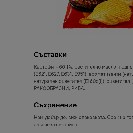
Съставки
Картофи – 60,1%, растително масло, подпр
(E621, E627, E631, E951), ароматизанти (нат
натурален оцветител (E160c(i)), оцветит
РАКООБРАЗНИ, РИБА.
Съхранение
Най-добър до: виж опаковката. Срок на год
слънчева светлина.