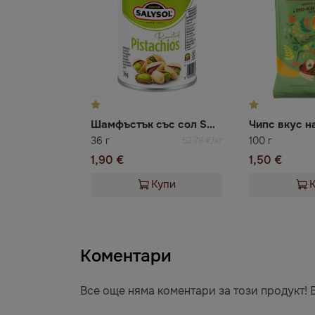
Шамфъстък със сол SALYSOL
36 г
100 г
52,78 €/кг
1,90 €
1,50 €
Купи
Коментари
Все още няма коментари за този продукт! 