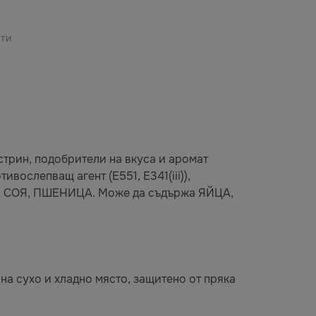
ати
кстрин, подобрители на вкуса и аромат
тивослепващ агент (E551, E341(iii)),
ЯКО, СОЯ, ПШЕНИЦА. Може да съдържа ЯЙЦА,
 на сухо и хладно място, защитено от пряка