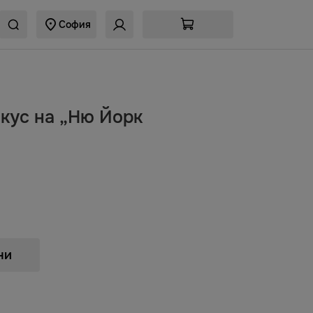
София
вкус на „Ню Йорк
ни