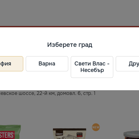
Изберете град
ел
офия
Варна
Свети Влас -
Дру
Несебър
евское шоссе, 22-й км, домовл. 6, стр. 1