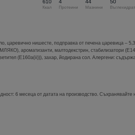
610
4
44
50
Ккал
Протеини
Мазнини
Въглехидра
о, царевично нишесте, подправка от печена царевица – 5,3
 (МЛЯКО), ароматизанти, малтодекстрин, стабилизатори (E14
ветител (E160a(ii))), захар, йодирана сол. Алергени: съд
одност: 6 месеца от датата на производство. Съхранявайте 