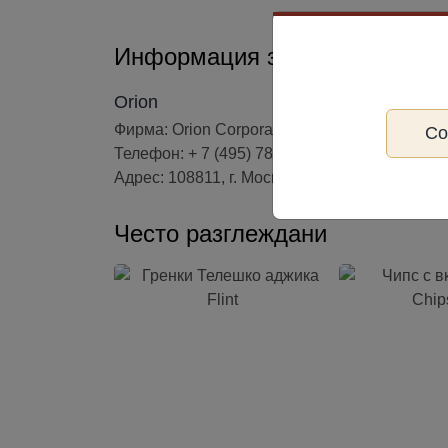
Информация за производите
Orion
Фирма: Orion Corporation
С
Телефон: + 7 (495) 787-99-09
Адрес: 108811, г. Москва, п. Московский, Киев
Често разглеждани