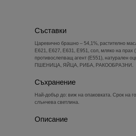
Съставки
Царевично брашно – 54,1%, растително масл
E621, E627, E631, E951, сол, мляко на прах
противослепващ агент (E551), натурален оц
ПШЕНИЦА, ЯЙЦА, РИБА, РАКООБРАЗНИ.
Съхранение
Най-добър до: виж на опаковката. Срок на г
слънчева светлина.
Описание