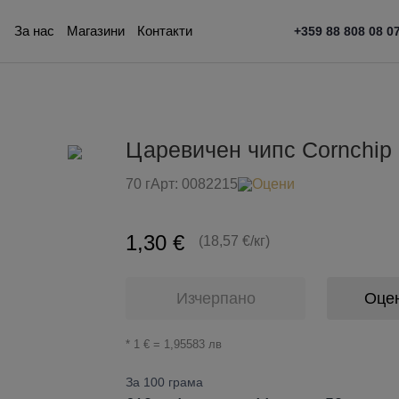
За нас
Магазини
Контакти
+359 88 808 08 0
Царевичен чипс Cornchip 
70 г
Арт:
0082215
Оцени
1,30 €
(18,57 €/кг)
Изчерпано
Оце
* 1 € = 1,95583 лв
За 100 грама