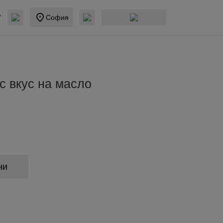
7
София
с вкус на масло
ни