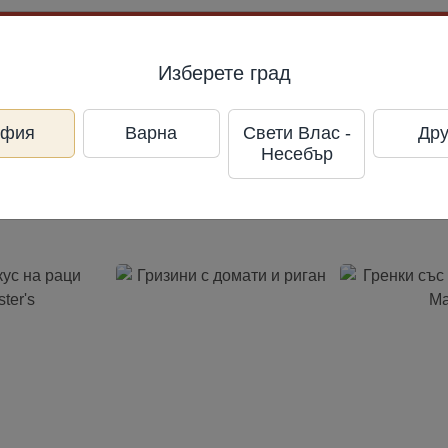
л
Изберете град
офия
Варна
Свети Влас -
Дру
Несебър
ское шоссе, 22-й км, домовл. 6, стр. 1