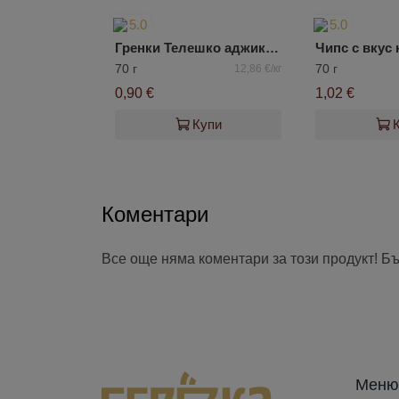
5.0
5.0
Гренки Телешко аджика Flint
70 г
70 г
12,86 €/кг
0,90 €
1,02 €
Купи
Коментари
Все още няма коментари за този продукт! Б
Меню