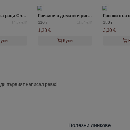
Чипс с вкус на раци Chipster's
Гризини с домати и риган
110 г
180 г
14,57 €/кг
11,64 €/кг
1,28 €
3,30 €
Купи
Купи
ъди първият написал ревю!
Полезни линкове