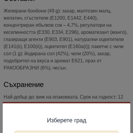
Желирани бонбони (49 g): захар, малтозен малц,
желатин, сгъстители (E1200, E1442, E440),
концентриран ябълков сок – 4,7%, регулатори на
киселинността (E330, E334, E296), ароматизант (манго),
глазиращи агенти (E903, E901), натурални оцветители
(E141(ii), E100(ii)), оцветител (E160a(i)); пакетче с чили
сол (1 g): йодирана сол (42%), чили (20%), захар,
подобрител на вкуса и аромат E621, прах от
РАКООБРАЗНИ (6%), чесън.
Съхранение
Най-добър до: виж на опаковката. Срок на годност: 12
месеца от датата на производство. Съхранявайте на
сухо и хладно място, защитено от пряка слънчева
светлина.
Изберете град