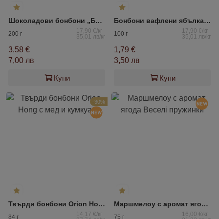
Шоколадови бонбони „Буревестник“
Бонбони вафлени ябълка ФЕМИЛИ ГАРДЕН
17,90 €/кг
17,90 €/кг
200 г
100 г
35,01 лв/кг
35,01 лв/кг
3,58 €
1,79 €
7,00 лв
3,50 лв
Купи
Купи
-30%
Твърди бонбони Orion Hong с мед и кумкуат
Маршмелоу с аромат ягода Веселі пружинки
14,17 €/кг
16,00 €/кг
84 г
75 г