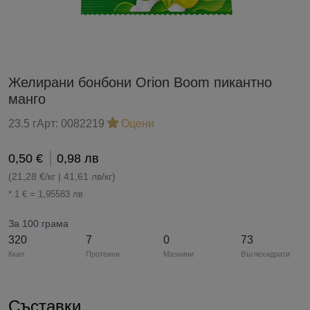
Желирани бонбони Orion Boom пикантно
манго
23.5 г
Арт:
0082219
Оцени
0,50 €
0,98 лв
(21,28 €/кг | 41,61 лв/кг)
* 1 € = 1,95583 лв
За 100 грама
320
7
0
73
Ккал
Протеини
Мазнини
Въглехидрати
Съставки