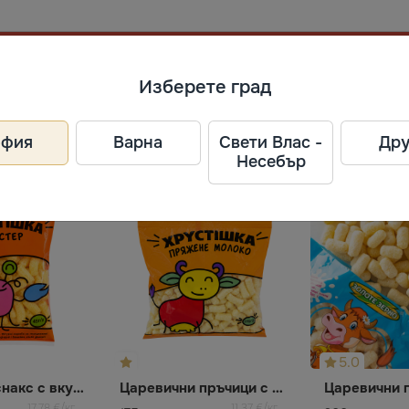
Изберете град
на, 19615
офия
Варна
Свети Влас -
Дру
Несебър
5.0
Царевичен снакс с вкус Лобстер
Царевични пръчици с вкус на Топено мляко
17,78 €/кг
11,37 €/кг