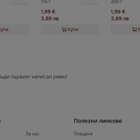
175 г
200 г
34,67 лв/кг
22,23 лв/кг
1,99 €
1,99 €
3,89 лв
3,89 лв
Купи
Купи
Бъди първият написал ревю!
ю
Полезни линкове
За нас
Плащане