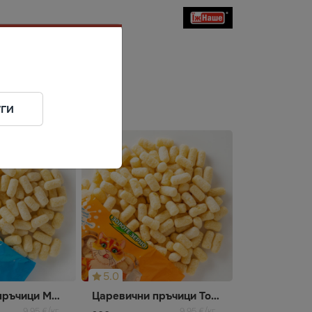
ги
5.0
Царевични пръчици Млечни
Царевични пръчици Топено Мляко
9,95 €/кг
9,95 €/кг