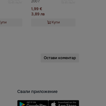
200 г
19,45 лв/кг
19,45 лв/кг
1,99 €
3,89 лв
Купи
Купи
Остави коментар
Свали приложение