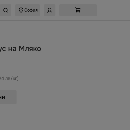
София
ус на Мляко
,24 лв/кг)
ни