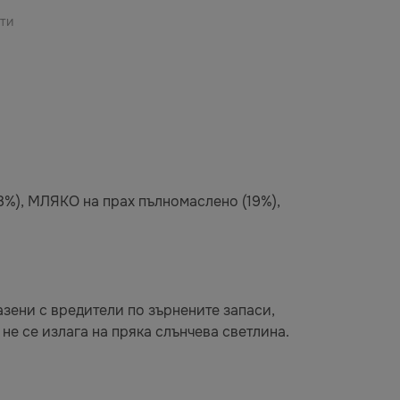
ти
78%), МЛЯКО на прах пълномаслено (19%),
азени с вредители по зърнените запаси,
не се излага на пряка слънчева светлина.