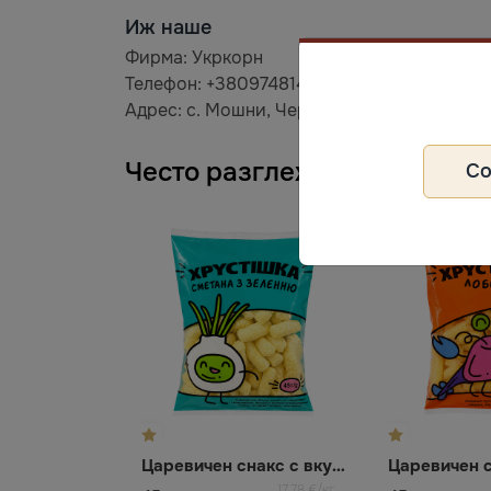
Иж наше
Фирма: Укркорн
Телефон: +380974814907
Адрес: с. Мошни, Черкаська область, Украї
Често разглеждани
С
Царевичен снакс с вкус Сметана с билки
17,78 €/кг