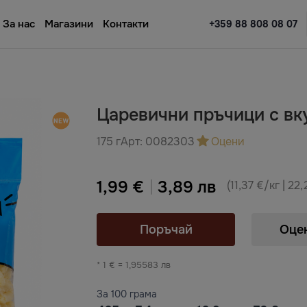
За нас
Магазини
Контакти
+359 88 808 08 07
Царевични пръчици с вк
175 г
Арт:
0082303
Оцени
1,99 €
3,89 лв
(11,37 €/кг | 22
Поръчай
Оце
* 1 € = 1,95583 лв
За 100 грама