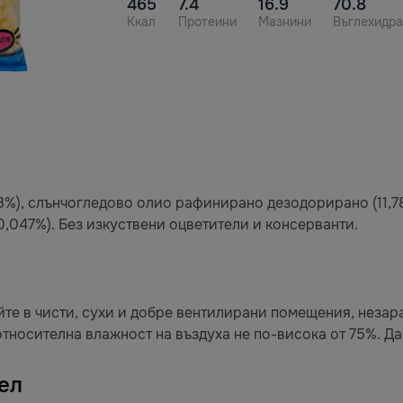
465
7.4
16.9
70.8
Ккал
Протеини
Мазнини
Въглехидра
,38%), слънчогледово олио рафинирано дезодорирано (11,
(0,047%). Без изкуствени оцветители и консерванти.
те в чисти, сухи и добре вентилирани помещения, незар
тносителна влажност на въздуха не по-висока от 75%. Да 
ел