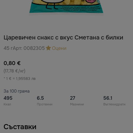
Царевичен снакс с вкус Сметана с билки
45 г
Арт:
0082305
Оцени
0,80 €
(17,78 €/кг)
* 1 € = 1,95583 лв
За 100 грама
495
6.5
27
56.1
Ккал
Протеини
Мазнини
Въглехидрати
Съставки