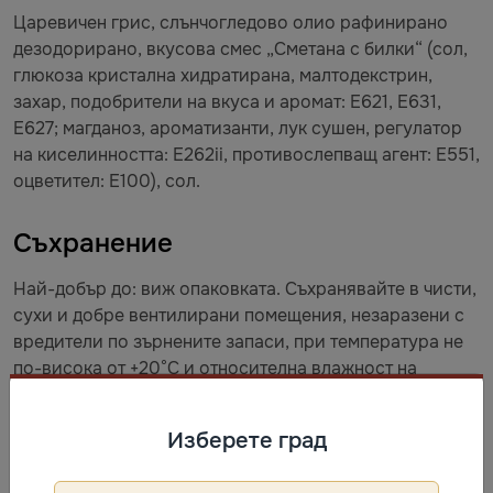
Царевичен грис, слънчогледово олио рафинирано
дезодорирано, вкусова смес „Сметана с билки“ (сол,
глюкоза кристална хидратирана, малтодекстрин,
захар, подобрители на вкуса и аромат: Е621, Е631,
Е627; магданоз, ароматизанти, лук сушен, регулатор
на киселинността: Е262ii, противослепващ агент: Е551,
оцветител: Е100), сол.
Съхранение
Най-добър до: виж опаковката. Съхранявайте в чисти,
сухи и добре вентилирани помещения, незаразени с
вредители по зърнените запаси, при температура не
по-висока от +20°C и относителна влажност на
въздуха не по-висока от 75%. Да не се излага на пряка
слънчева светлина.
Изберете град
Описание