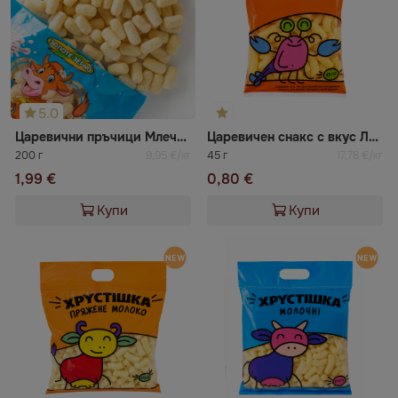
5.0
Царевични пръчици Млечни
Царевичен снакс с вкус Лобстер
200 г
9,95 €/кг
45 г
17,78 €/кг
1,99 €
0,80 €
Купи
Купи