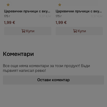
Царевични пръчици с вкус на Топено мляко
Царевични пръчици с вкус на Мляко
175 г
11,37 €/кг
175 г
11,37 €/кг
1,99 €
1,99 €
Купи
Купи
Коментари
Все още няма коментари за този продукт! Бъди
първият написал ревю!
Остави коментар