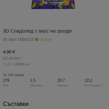
3D Сладолед с вкус на грозде
85 г
Арт:
0004215
Оцени
4,90 €
(57,65 €/кг)
* 1 € = 1,95583 лв
За 100 грама
279
1.5
20.7
22.2
Ккал
Протеини
Мазнини
Въглехидрати
Съставки