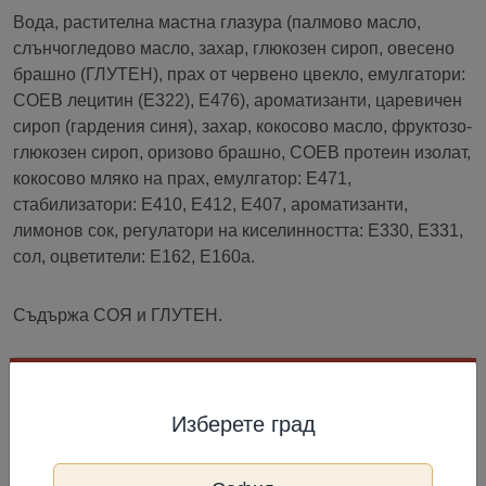
Вода, растителна мастна глазура (палмово масло,
слънчогледово масло, захар, глюкозен сироп, овесено
брашно (ГЛУТЕН), прах от червено цвекло, емулгатори:
СОЕВ лецитин (E322), E476), ароматизанти, царевичен
сироп (гардения синя), захар, кокосово масло, фруктозо-
глюкозен сироп, оризово брашно, СОЕВ протеин изолат,
кокосово мляко на прах, емулгатор: E471,
стабилизатори: E410, E412, E407, ароматизанти,
лимонов сок, регулатори на киселинността: E330, E331,
сол, оцветители: E162, E160a.
Съдържа СОЯ и ГЛУТЕН.
Съхранение
Изберете град
Най-добър до: виж на опаковката. Съхранявайте при
температура под -18 °C.