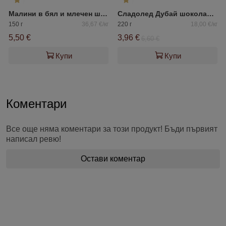
Малини в бял и млечен шоколад BERRY BERRY
Сладолед Дубай шоколад стайл 4*55гр
150 г
36,67 €/кг
220 г
18,00 €/кг
5,50 €
3,96 €
6,60 €
Купи
Купи
Коментари
Все още няма коментари за този продукт! Бъди първият
написал ревю!
Остави коментар