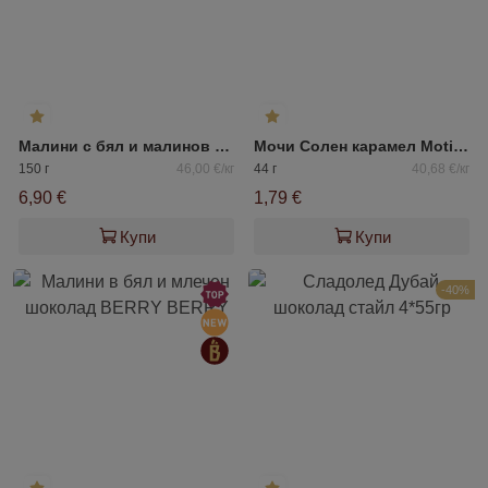
Малини с бял и малинов шоколад FRANUI
Мочи Солен карамел Motiko
150 г
46,00 €/кг
44 г
40,68 €/кг
6,90 €
1,79 €
Купи
Купи
-40%