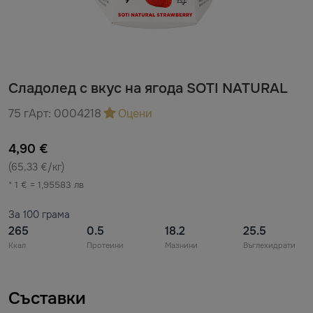
Сладолед с вкус на ягода SOTI NATURAL
75 г
Арт:
0004218
Оцени
4,90 €
(65,33 €/кг)
* 1 € = 1,95583 лв
За 100 грама
265
0.5
18.2
25.5
Ккал
Протеини
Мазнини
Въглехидрати
Съставки