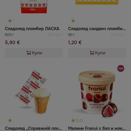
Сладолед пломбир ЛАСКА
Сладолед сандвич пломбир ЛАСКА
600 г
9,83 €/кг
90 г
13,33 €/кг
5,90 €
1,20 €
Купи
Купи
5.0
Сладолед „Справжній пломбір“ във вафлена чашка ЛАСКА
Малини Franui с бял и млечен шоколад