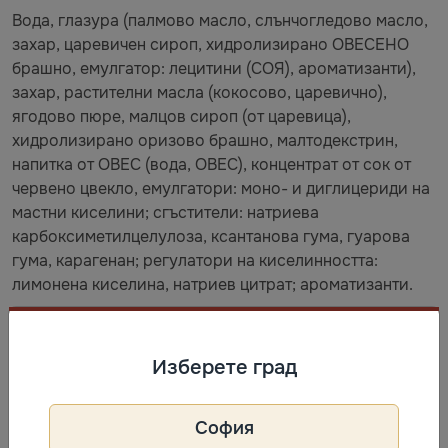
Вода, глазура (палмово масло, слънчогледово масло,
захар, царевичен сироп, хидролизирано ОВЕСЕНО
брашно, емулгатор: лецитини (СОЯ), ароматизанти),
захар, растителни масла (кокосово, царевично),
ягодово пюре, малцов сироп (от царевица),
хидролизирано оризово брашно, малтодекстрин,
напитка от ОВЕС (вода, ОВЕС), концентрат от сок от
червено цвекло, емулгатори: моно- и диглицериди на
мастни киселини; сгъстители: натриева
карбоксиметилцелулоза, ксантанова гума, гуарова
гума, карагенан; регулатори на киселинността:
лимонена киселина, натриев цитрат; ароматизанти.
Съхранение
Изберете град
Най-добър до: виж на опаковката. Съхранявайте при
температура -18 °C или по-ниска. Да се предпазва от
София
размразяване.