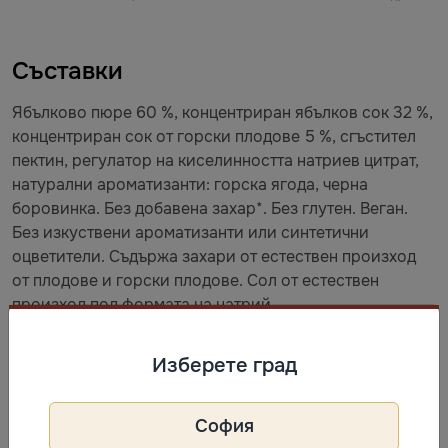
Съставки
Ябълково пюре 60 %, концентриран ябълков сок 32 %,
концентриран сок от горски плодове 5 %, сгъстител
пектин, регулатор на киселинността натриев цитрат,
натурални ароматизанти: горска ягода, черна
боровинка. Без добавена захар*. Без глутен. Веган.
Без изкуствени ароматизанти или синтетични
оцветители. Съдържа захари от естествен произход
от плодове и горски плодове. Сол от естествен
произход под формата на натрий.
Съхранение
Изберете град
Най-добър до: виж опаковката. Съхранявайте при
София
температура не по-висока от 25 °С и относителна