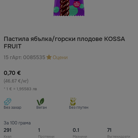
Пастила ябълка/горски плодове KOSSA
FRUIT
15 г
Арт:
0085535
Оцени
0,70 €
(46,67 €/кг)
* 1 € = 1,95583 лв
Без захар
Веган
Без глутен
За 100 грама
291
1
0.1
71
Ккал
Протеини
Мазнини
Въглехидрати