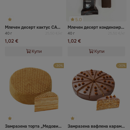
5.0
Млечен десерт кактус САВУШКИН
Млечен десерт кондензирано мляко белгийски шоколад Сваля
40 г
25,50 €/кг
40 г
25,50 €/кг
1,02 €
1,02 €
Купи
Купи
-30%
-30%
Замразена торта „Медовик“ ВАЦАК
Замразена вафлена карамелена торта ВАЦАК