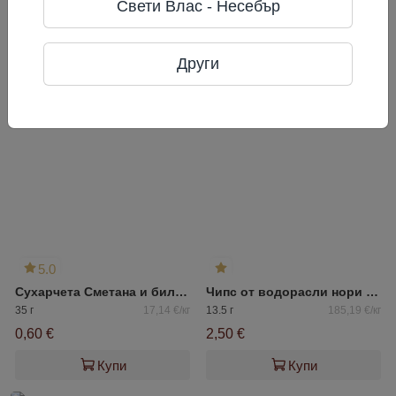
Свети Влас - Несебър
Василенко 7, БЦ Гелиос
Често разглеждани
Други
5.0
Сухарчета Сметана и билки Flint
Чипс от водорасли нори ким чи AKURA
35 г
17,14 €/кг
13.5 г
185,19 €/кг
0,60 €
2,50 €
Купи
Купи