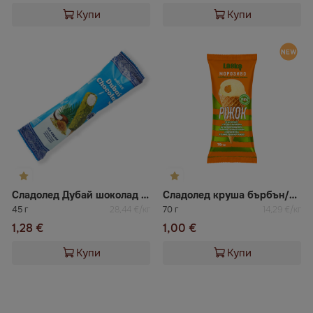
Купи
Купи
Сладолед Дубай шоколад стайл с кокос Boujee
Сладолед круша бърбън/кармел ЛАСКА
45 г
28,44 €/кг
70 г
14,29 €/кг
1,28 €
1,00 €
Купи
Купи