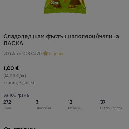
Сладолед шам фъстък наполеон/малина
ЛАСКА
70 г
Арт:
0004170
Оцени
1,00 €
(14,29 €/кг)
* 1 € = 1,95583 лв
За 100 грама
272
3
12
37
Ккал
Протеини
Мазнини
Въглехидрати