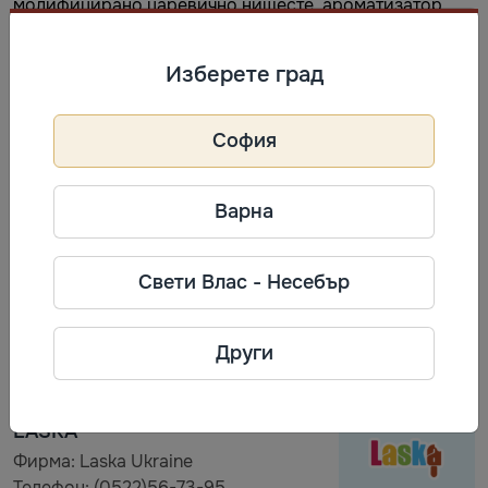
модифицирано царевично нишесте, ароматизатор
„Карамел“, натурален оцветител E150d), сладкарска
глазура 5,7% (кокосово масло, захар, какао на прах с
Изберете град
намалено съдържание на мазнини, емулгатор: СОЕВ
лецитин). Алергените са обозначени с удебелен
шрифт в състава на продукта. Може да съдържа следи
София
от ФЪСТЪЦИ, ЯДКИ, СУСАМ и ЯЙЧНИ продукти.
Варна
Съхранение
Най-добър до: виж на опаковката. Съхранявайте при
Свети Влас - Несебър
температура не по-висока от минус 18 °C. ПОВТОРНО
НЕ ЗАМРАЗЯВАЙТЕ!
Други
Информация за производител
LASKA
Фирма: Laska Ukraine
Телефон: (0522)56-73-95