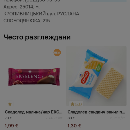
Адрес: 25014, м.
КРОПИВНИЦЬКИЙ вул. РУСЛАНА
СЛОБОДЯНЮКА, 215
Често разглеждани
5.0
Сладолед малина/нар ЕКСЕЛЕНС
Сладолед сандвич ванил пломбир Юкки
70 г
28,43 €/кг
80 г
16,25 €/кг
1,99 €
1,30 €