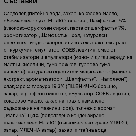
Съставки
Cладолед (питейна вода, захар, кокосово масло,
обезмаслено сухо МЛЯКО, основа „Шамфъстък“ 5%
(глюкозо-фруктозен сироп, паста от шамфъстък 7%,
ароматизатор „Шамфъстък“, сол, натурален
оцветител: медно-хлорофилинов екстракт; екстракт
от куркумин, емулгатор: СОЕВ лецитин, смес от
стабилизатори и емулгатори (моно- и диглицериди на
мастни киселини, гума рожков, гуарова гума,
нишесте), натурален оцветител: медно-хлорофилинов
екстракт, ароматизатори: „Шамфъстък“, „Наполеон“),
сладкарска глазура 19,3% (ПШЕНИЧНО брашно,
захар, картофено нишесте, емулгатор: СОЕВ лецитин,
кокосово масло, какао на прах с намалено
съдържание на мазнини, сол), пълнеж с аромат
„Малина“ 11,4% (подсладено кондензирано
пълномаслено МЛЯКО (пълномаслено краве МЛЯКО,
захар, МЛЕЧНА захар), захар, питейна вода,