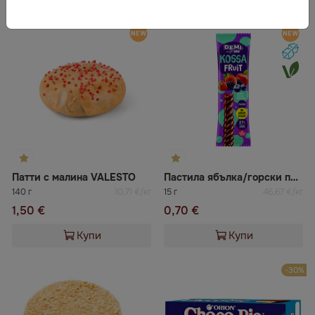
Патти с малина VALESTO
Пастила ябълка/горски плодове KOSSA FRUIT
140 г
10,71 €/кг
15 г
46,67 €/кг
1,50 €
0,70 €
Купи
Купи
-30%