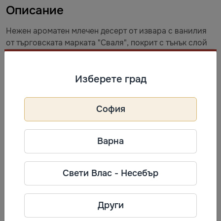
Описание
Нежен ароматен млечен десерт от извара с ванилия
от търговската марката "Сваля", покрит с тънък слой
белгийски шоколад. Класическата комбинация от
млечен пълнеж и шоколадова глазура и нищо повече.
Млечният десерт от извара от "Сваля" е отлично
Изберете град
решение за обилна закуска по всяко време на деня
или приятно домашно чаено парти.
София
Информация за производител
Варна
Svalya
Телефон: +370 5 2461414
Свети Влас - Несебър
Адрес: Perkūnkiemio st. 3 LT-12127,
Vilnius, Lithuania.
Други
Често разглеждани