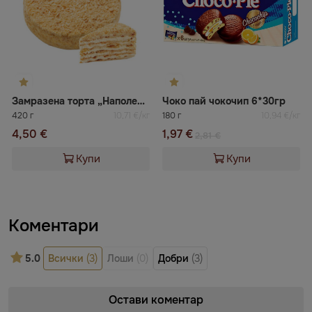
Замразена торта „Наполеон“ ВАЦАК
Чоко пай чокочип 6*30гр
420 г
10,71 €/кг
180 г
10,94 €/кг
4,50 €
1,97 €
2,81 €
Купи
Купи
Коментари
5.0
Всички
(3)
Лоши
(0)
Добри
(3)
Остави коментар