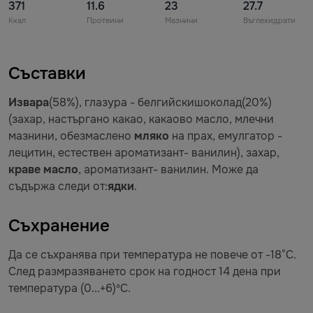
371
11.6
23
27.7
Ккал
Протеини
Мазнини
Въглехидрати
Съставки
Извара
(58%), глазура - белгийскишоколад(20%)
(захар, настъргано какао, какаово масло, млечни
мазнини, обезмаслено
мляко
на прах, емулгатор -
лецитин, естествен ароматизант- ванилин), захар,
краве масло
, ароматизант- ванилин. Може да
съдържа следи от:
ядки
.
Съхранение
Да се съхранява при температура не повече от -18°С.
След размразяването срок на годност 14 дена при
температура (0...+6)ºC.