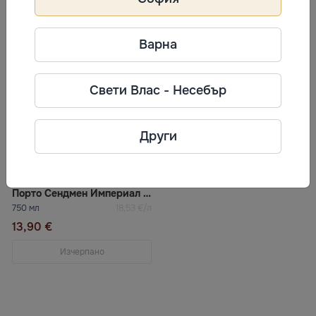
Изчерпано
Изчерпано
Варна
Свети Влас - Несебър
Други
Порто Сендмен Империал Резерв 20%
750 мл
18,53 €/л
13,90 €
Изчерпано