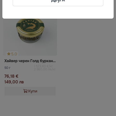
5.0
Хайвер черен Голд бурканче Erste caviar
1 523,60 €/кг
50 г
2 980,00 лв/кг
76,18 €
149,00 лв
Купи