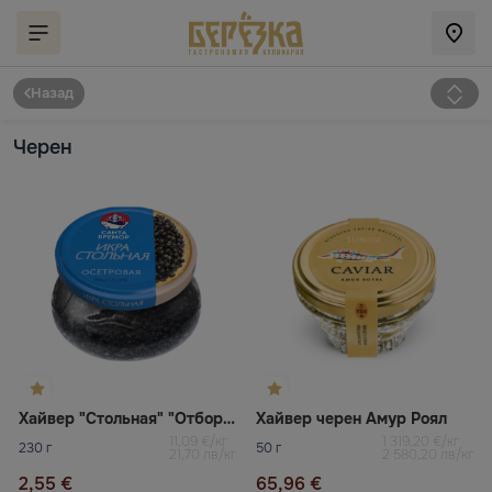
Назад
Черен
Хайвер "Стольная" "Отборная" имитация пастьоризиран
Хайвер черен Амур Роял
11,09 €/кг
1 319,20 €/кг
230 г
50 г
21,70 лв/кг
2 580,20 лв/кг
2,55 €
65,96 €