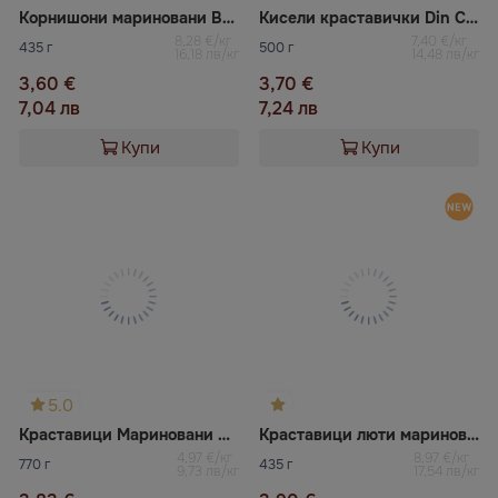
Корнишони мариновани Верес
Кисели краставички Din Camara
8,28 €/кг
7,40 €/кг
435 г
500 г
16,18 лв/кг
14,48 лв/кг
3,60 €
3,70 €
7,04 лв
7,24 лв
Купи
Купи
5.0
Краставици Мариновани Верес
Краставици люти мариновани ВЕРЕС
4,97 €/кг
8,97 €/кг
770 г
435 г
9,73 лв/кг
17,54 лв/кг