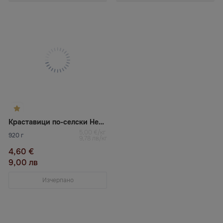
Краставици по-селски Нежин
5,00 €/кг
920 г
9,78 лв/кг
4,60 €
9,00 лв
Изчерпано