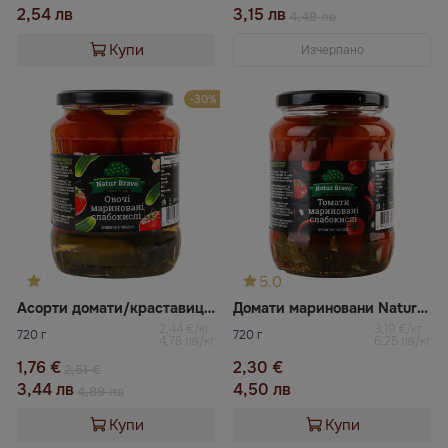
2,54 лв
3,15 лв
4,49 лв
Купи
Изчерпано
-30%
5.0
Асорти домати/краставици Natur bravo
Домати мариновани Natur bravo
2,44 €/кг
3,19 €/кг
720 г
720 г
4,78 лв/кг
6,25 лв/кг
1,76 €
2,30 €
2,51 €
3,44 лв
4,50 лв
4,89 лв
Купи
Купи