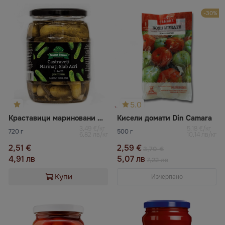
-30%
5.0
Краставици мариновани Natur bravo
Кисели домати Din Camara
3,49 €/кг
5,18 €/кг
720 г
500 г
6,82 лв/кг
10,14 лв/кг
2,51 €
2,59 €
3,70 €
4,91 лв
5,07 лв
7,22 лв
Купи
Изчерпано