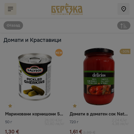
Назад
Домати и Краставици
-30%
Мариновани корнишони SALYSOL
Домати в доматен сок Natur bravo
26,00 €/кг
2,24 €/кг
50 г
720 г
50,80 лв/кг
4,38 лв/кг
1,30 €
1,61 €
2,30 €