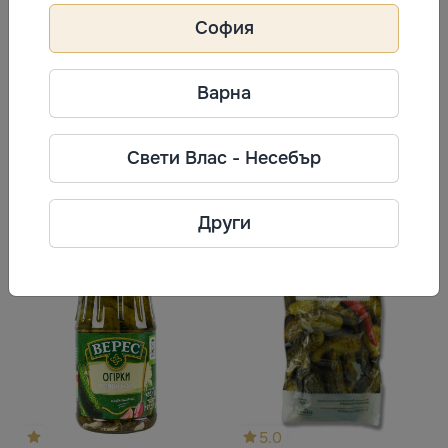
София
5.0
5.0
Кисели краставици
Корнишони Мариновани Верес
Варна
6,04 €/кг
7,06 €/кг
500 г
500 г
11,82 лв/кг
13,80 лв/кг
3,02 €
3,53 €
Свети Влас - Несебър
5,91 лв
6,90 лв
Купи
Изчерпано
Други
5.0