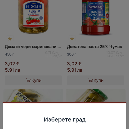
Домати чери мариновани НIЖЕН
Доматена паста 25% Чумак
6,71 €/кг
10,07 €/кг
450 г
300 г
13,13 лв/кг
19,70 лв/кг
3,02 €
3,02 €
5,91 лв
5,91 лв
Купи
Купи
Изберете град