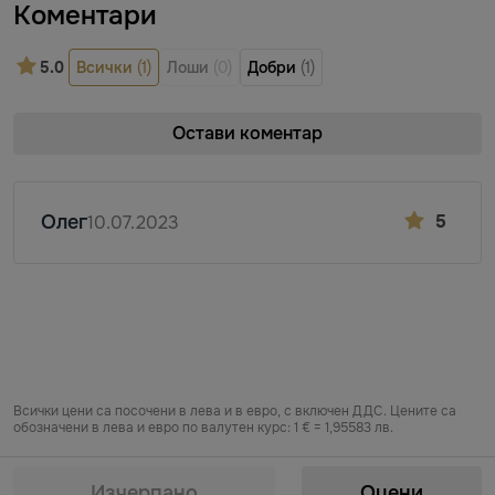
Коментари
5.0
Всички
(1)
Лоши
(0)
Добри
(1)
Остави коментар
Олег
5
10.07.2023
Всички цени са посочени в лева и в евро, с включен ДДС. Цените са
обозначени в лева и евро по валутен курс: 1 € = 1,95583 лв.
Предоставяне на информация по чл. 55б, ал. 5 от Закона за въвеждане
на еврото в Република България от „БЕРЬОЗКА БЪЛГАРИЯ“ ЕООД от
Изчерпано
Оцени