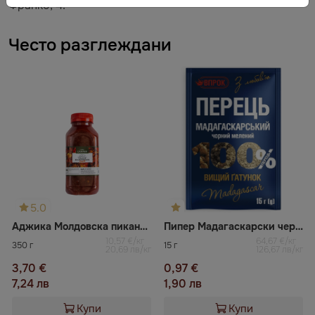
Франко, 4.
Често разглеждани
5.0
Аджика Молдовска пикантна Din Camara
Пипер Мадагаскарски черен млян Впрок
10,57 €/кг
64,67 €/кг
350 г
15 г
20,69 лв/кг
126,67 лв/кг
3,70 €
0,97 €
7,24 лв
1,90 лв
Купи
Купи