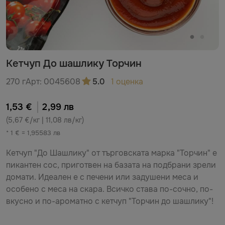
Кетчуп До шашлику Торчин
270 г
Арт:
0045608
5.0
1 оценка
1,53 €
2,99 лв
(5,67 €/кг | 11,08 лв/кг)
* 1 € = 1,95583 лв
Кетчуп "До Шашлику" от търговската марка "Торчин" е
пикантен сос, приготвен на базата на подбрани зрели
домати. Идеален е с печени или задушени меса и
особено с меса на скара. Всичко става по-сочно, по-
вкусно и по-ароматно с кетчуп "Торчин до шашлику"!