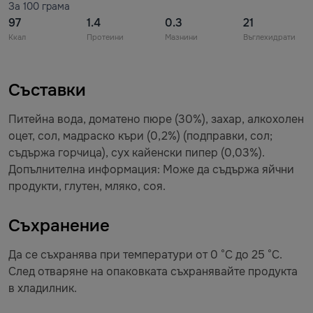
За 100 грама
97
1.4
0.3
21
Ккал
Протеини
Мазнини
Въглехидрати
Съставки
Питейна вода, доматено пюре (30%), захар, алкохолен
оцет, сол, мадраско къри (0,2%) (подправки, сол;
съдържа горчица), сух кайенски пипер (0,03%).
Допълнителна информация: Може да съдържа яйчни
продукти, глутен, мляко, соя.
Съхранение
Да се съхранява при температури от 0 °C до 25 °C.
След отваряне на опаковката съхранявайте продукта
в хладилник.