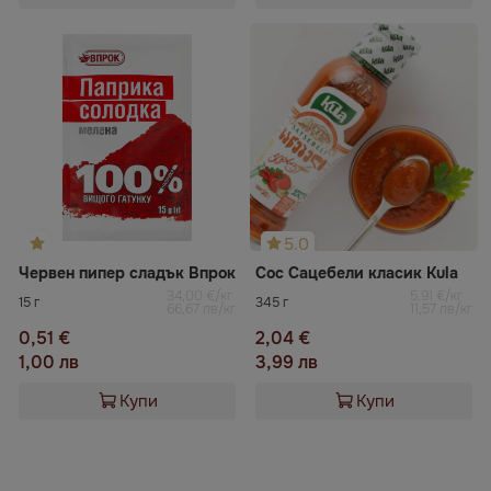
5.0
Червен пипер сладък Впрок
Сос Сацебели класик Kula
34,00 €/кг
5,91 €/кг
15 г
345 г
66,67 лв/кг
11,57 лв/кг
0,51 €
2,04 €
1,00 лв
3,99 лв
Купи
Купи