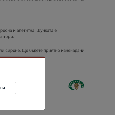
ресна и апетитна. Шунката е
ептори.
или сирене. Ще бъдете приятно изненадани
ги