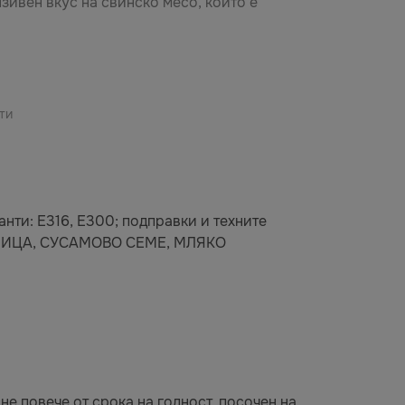
нзивен вкус на свинско месо, който е
ти
анти: E316, E300; подправки и техните
ГОРЧИЦА, СУСАМОВО СЕМЕ, МЛЯКО
не повече от срока на годност, посочен на