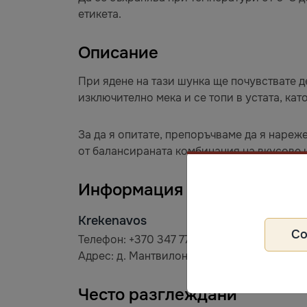
етикета.
Описание
При ядене на тази шунка ще почувствате д
изключително мека и се топи в устата, ка
За да я опитате, препоръчваме да я нареж
от балансираната комбинация на вкусове и
Информация за производит
Krekenavos
С
Телефон: +370 347 77 200
Адрес: д. Мантвилоняй 1, LT-57346 Кедайнс
Често разглеждани