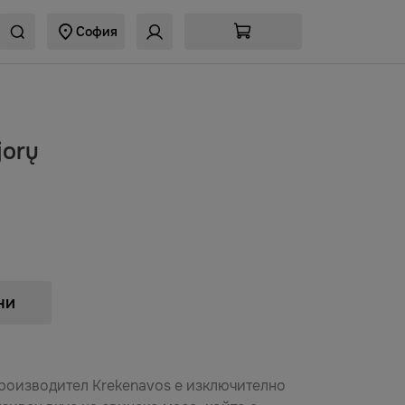
София
jorų
ни
роизводител Krekenavos е изключително