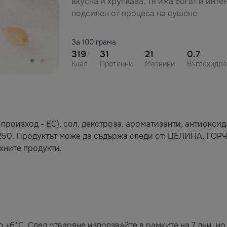
вкусна и хрупкава. Тя има богат и инте
подсилен от процеса на сушене
За 100 грама
319
31
21
0.7
Ккал
Протеини
Мазнини
Въглехидра
произход - ЕС), сол, декстроза, ароматизанти, антиоксид
 Е250. Продуктът може да съдържа следи от: ЦЕЛИНА, 
хните продукти.
 +6*C. След отваряне използвайте в рамките на 7 дни, но 