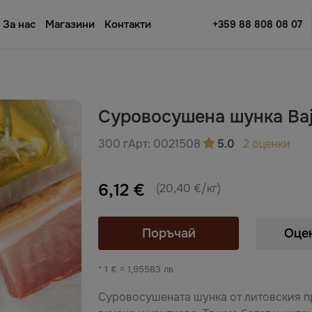
За нас
Магазини
Контакти
+359 88 808 08 07
Суровосушена шунка Ba
300 г
Арт:
0021508
5.0
2 оценки
6,12 €
(20,40 €/кг)
Поръчай
Оце
* 1 € = 1,95583 лв
Суровосушената шунка от литовския п