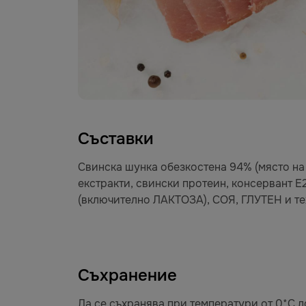
Съставки
Свинска шунка обезкостена 94% (място на 
екстракти, свински протеин, консервант
(включително ЛАКТОЗА), СОЯ, ГЛУТЕН и те
Съхранение
Да се съхранява при температури от 0*C до