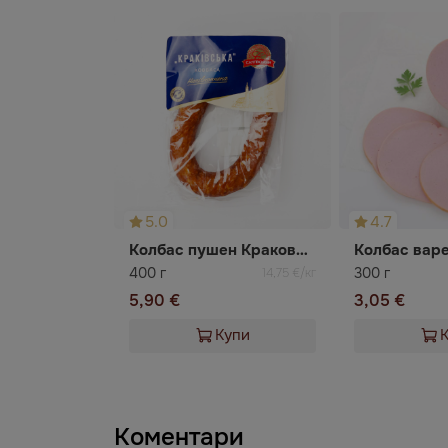
5.0
4.7
Колбас пушен Краковски
400 г
300 г
14,75 €/кг
5,90 €
3,05 €
Купи
Коментари