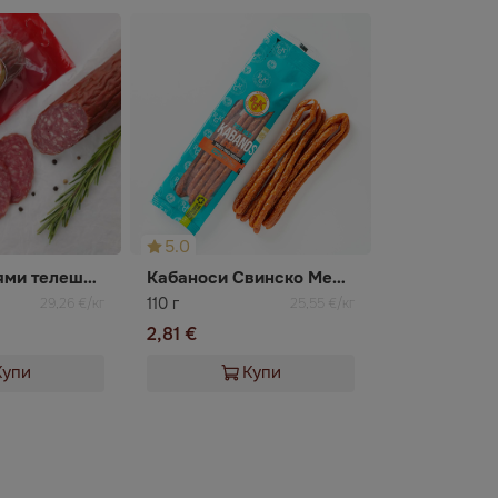
5.0
Колбас Салями телешки RGK
Кабаноси Свинско Месо RGK
110 г
29,26 €/кг
25,55 €/кг
2,81 €
Купи
Купи