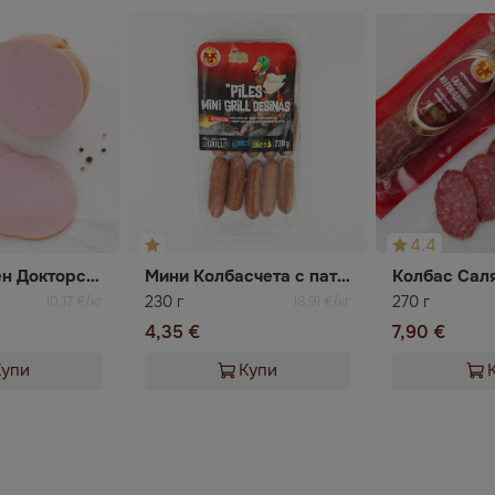
4.4
Колбас варен Докторски RGK
Мини Колбасчета с патешко месо полупушени за скара
230 г
270 г
10,17 €/кг
18,91 €/кг
4,35 €
7,90 €
Купи
Купи