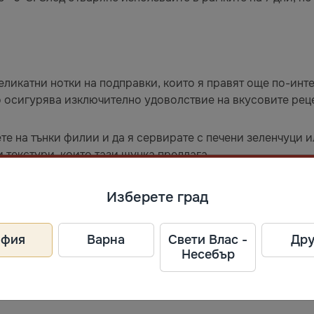
еликатни нотки на подправки, които я правят още по-инте
то осигурява изключително удоволствие на вкусовите рец
ете на тънки филии и да я сервирате с печени зеленчуци 
 текстури, които тази шунка предлага.
ел
Изберете град
офия
Варна
Свети Влас -
Дру
Несебър
кий р-н, Литва.