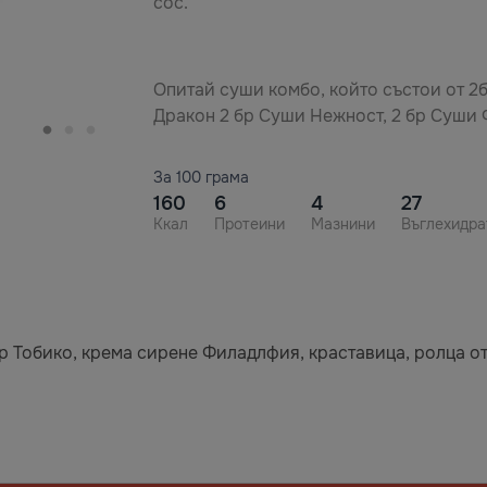
сос.
Опитай суши комбо, който състои от 2
Дракон 2 бр Суши Нежност, 2 бр Суши
За 100 грама
160
6
4
27
Ккал
Протеини
Мазнини
Въглехидра
р Тобико, крема сирене Филадлфия, краставица, ролца от