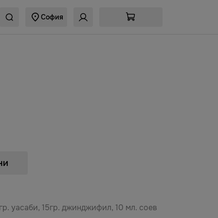
София
ни
р. уасаби, 15гр. джинджифил, 10 мл. соев