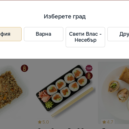
ел
Изберете град
офия
Варна
Свети Влас -
Дру
 I", 131
Несебър
5.0
4.7