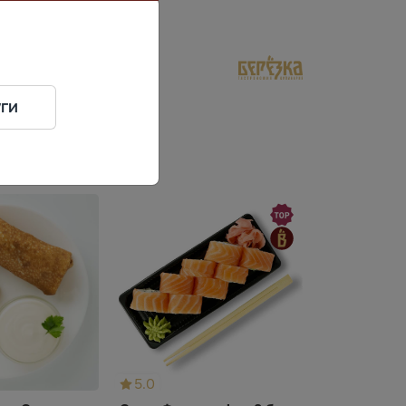
ги
5.0