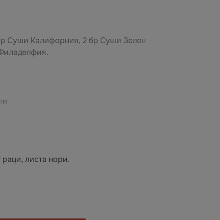
бр Суши Калифорния, 2 бр Суши Зелен
 Филаделфия.
ти
 раци, листа нори.