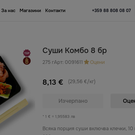
За нас
Магазини
Контакти
+359 88 808 08 07
Суши Комбо 8 бр
275 г
Арт:
0091611
Оцени
8,13 €
(29,56 €/кг)
Изчерпано
Оце
* 1 € = 1,95583 лв
Всяка порция суши включва клечки, 10 г