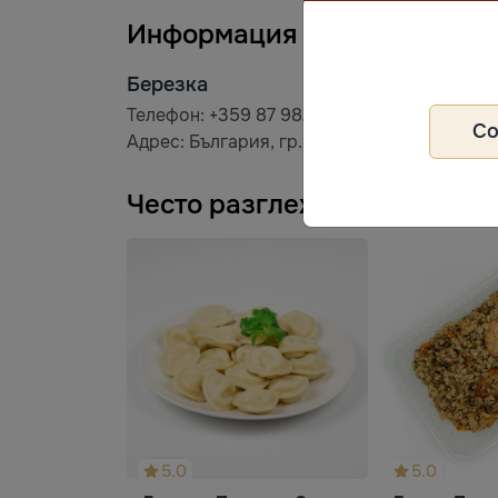
Информация за производит
Березка
Телефон: +359 87 982 4252
С
Адрес: България, гр. Варна, бул. "Княз Борис
Често разглеждани
5.0
5.0