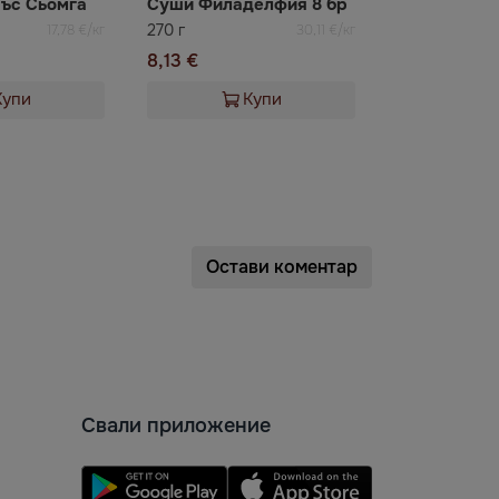
със Сьомга
Суши Филаделфия 8 бр
270 г
17,78 €/кг
30,11 €/кг
8,13 €
Купи
Купи
Остави коментар
Свали приложение