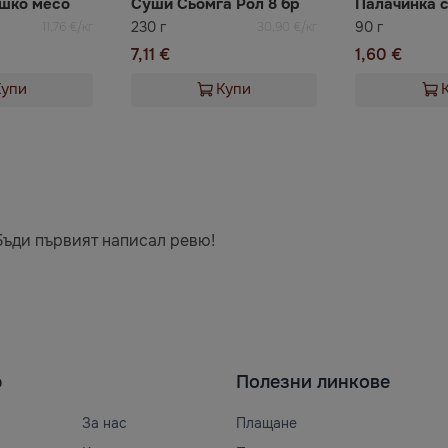
ешко месо
Суши Сьомга Рол 8 бр
Палачинка 
230 г
90 г
11,76 €/кг
30,90 €/кг
7,11 €
1,60 €
Купи
Купи
Бъди първият написал ревю!
ю
Полезни линкове
За нас
Плащане