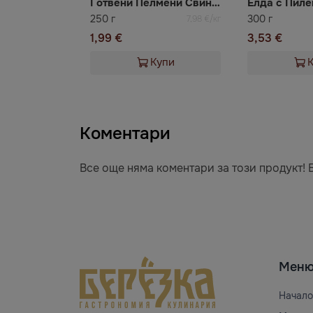
Готвени Пелмени Свинско и Телешко 12 бр + сметана 50 гр
Елда с Пил
250 г
300 г
7,98 €/кг
1,99 €
3,53 €
Купи
Коментари
Все още няма коментари за този продукт! 
Мен
Начало