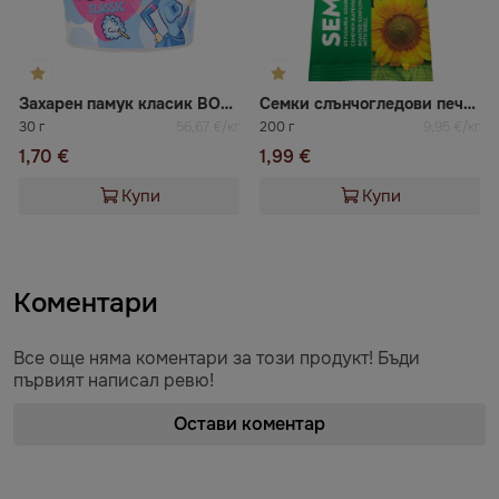
Захарен памук класик BOOMZA
Семки слънчогледови печени cолени Barin
30 г
56,67 €/кг
200 г
9,95 €/кг
1,70 €
1,99 €
Купи
Купи
Коментари
Все още няма коментари за този продукт! Бъди
първият написал ревю!
Остави коментар