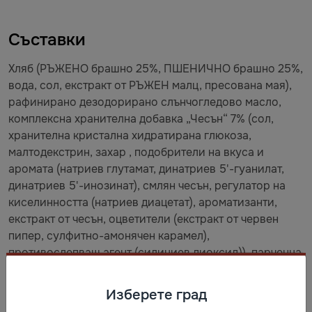
Съставки
Хляб (РЪЖЕНО брашно 25%, ПШЕНИЧНО брашно 25%,
вода, сол, екстракт от РЪЖЕН малц, пресована мая),
рафинирано дезодорирано слънчогледово масло,
комплексна хранителна добавка „Чесън“ 7% (сол,
хранителна кристална хидратирана глюкоза,
малтодекстрин, захар , подобрители на вкуса и
аромата (натриев глутамат, динатриев 5'-гуанилат,
динатриев 5'-инозинат), смлян чесън, регулатор на
киселинността (натриев диацетат), ароматизанти,
екстракт от чесън, оцветители (екстракт от червен
пипер, сулфитно-амонячен карамел),
противослепващ агент (силициев диоксид)), парченца
сух чесън 2%.
Изберете град
Съхранение