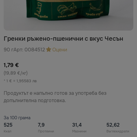
Гренки ръжено-пшенични с вкус Чесън
90 г
Арт:
0084512
Оцени
1,79 €
(19,89 €/кг)
* 1 € = 1,95583 лв
Продуктът е напълно готов за употреба без
допълнителна подготовка.
За 100 грама
525
7,9
31,4
52,62
Ккал
Протеини
Мазнини
Въглехидрати