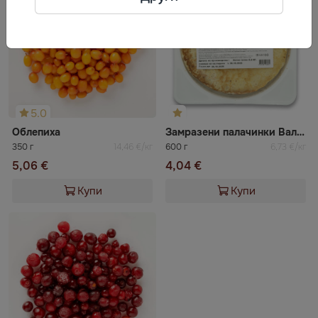
5.0
Облепиха
Замразени палачинки Валесто
350 г
14,46 €/кг
600 г
6,73 €/кг
5,06 €
4,04 €
Купи
Купи