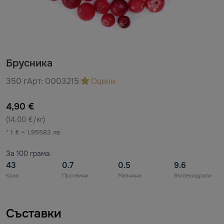
Брусника
350 г
Арт:
0003215
Оцени
4,90 €
(14,00 €/кг)
* 1 € = 1,95583 лв
За 100 грама
43
0.7
0.5
9.6
Ккал
Протеини
Мазнини
Въглехидрати
Съставки