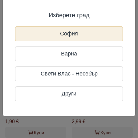
вх А.
Изберете град
Често разглеждани
София
Варна
Свети Влас - Несебър
Други
Зелен чай в пакетчета
Чай bahama nights CURTIS
36 г
52,78 €/кг
34 г
87,94 €/кг
1,90 €
2,99 €
Купи
Купи