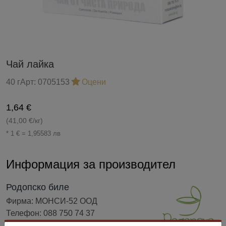
Чай лайка
40 г
Арт:
0705153
Оцени
1,64 €
(41,00 €/кг)
* 1 € = 1,95583 лв
Информация за производител
Родопско биле
Фирма: МОНСИ-52 ООД
Телефон: 088 750 74 37
Адрес: гр. Сoфия жк "Люлин" бл. 407