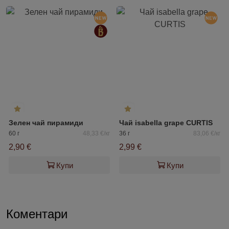
Зелен чай пирамиди
Чай isabella grape CURTIS
60 г
48,33 €/кг
36 г
83,06 €/кг
2,90 €
2,99 €
Купи
Купи
Коментари