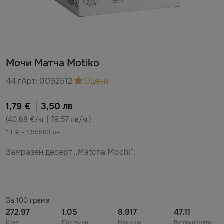
Мочи Матча Motiko
44 г
Арт:
0092512
Оцени
1,79 €
3,50 лв
(40,68 €/кг | 79,57 лв/кг)
* 1 € = 1,95583 лв
Замразен десерт „Matcha Mochi“.
За 100 грама
272.97
1.05
8.917
47.11
Ккал
Протеини
Мазнини
Въглехидрати