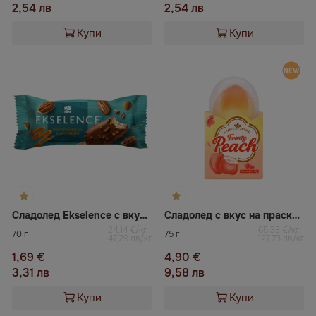
2,54 лв
2,54 лв
Купи
Купи
Сладолед Ekselence с вкус на пекан и кленов сироп
Сладолед с вкус на праскова „3D Peach Ice Bar“
24,14 €/кг
65,33 €/кг
70 г
75 г
47,29 лв/кг
127,73 лв/кг
1,69 €
4,90 €
3,31 лв
9,58 лв
Купи
Купи