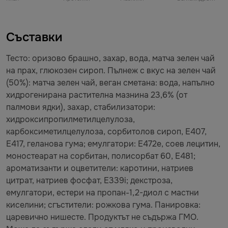
Съставки
Тесто: оризово брашно, захар, вода, матча зелен чай
на прах, глюкозен сироп. Пълнеж с вкус на зелен чай
(50%): матча зелен чай, веган сметана: вода, напълно
хидрогенирана растителна мазнина 23,6% (от
палмови ядки), захар, стабилизатори:
хидроксипропилметилцелулоза,
карбоксиметилцелулоза, сорбитолов сироп, E407,
E417, геланова гума; емулгатори: E472e, соев лецитин,
моностеарат на сорбитан, полисорбат 60, E481;
ароматизанти и оцветители: каротини, натриев
цитрат, натриев фосфат, E339i; декстроза,
емулгатори, естери на пропан-1,2-диол с мастни
киселини; сгъстители: рожкова гума. Панировка:
царевично нишесте. Продуктът не съдържа ГМО.