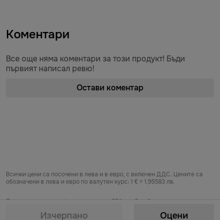
Коментари
Все още няма коментари за този продукт! Бъди
първият написал ревю!
Остави коментар
Всички цени са посочени в лева и в евро, с включен ДДС. Цените са
обозначени в лева и евро по валутен курс: 1 € = 1,95583 лв.
Предоставяне на информация по чл. 55б, ал. 5 от Закона за въвеждане
на еврото в Република България от „БЕРЬОЗКА БЪЛГАРИЯ“ ЕООД от
Изчерпано
Оцени
06.08.2026