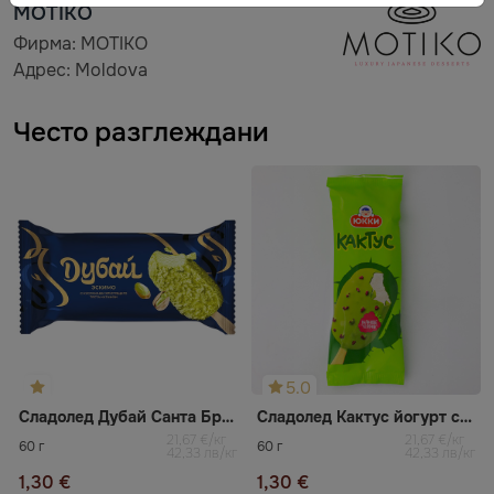
MOTIKO
Фирма: MOTIKO
Адрес: Moldova
Често разглеждани
5.0
Сладолед Дубай Санта Бремор
Сладолед Кактус йогурт със сушена малина
21,67 €/кг
21,67 €/кг
60 г
60 г
42,33 лв/кг
42,33 лв/кг
1,30 €
1,30 €