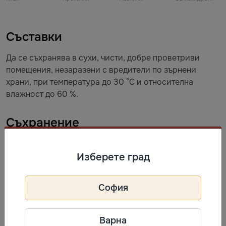
Съставки
Да се съхранява в сухи, чисти, добре проветриви
помещения, незаразени с вредители по зърнени
храни, при температура до 30 °C и относителна
влажност до 60 %.
Съхранение
Да се съхранява в сухи, чисти, добре проветриви
помещения, незаразени с вредители по зърнени
Изберете град
храни, при температура до 30 °C и относителна
влажност до 60 %.
София
Информация за производител
Варна