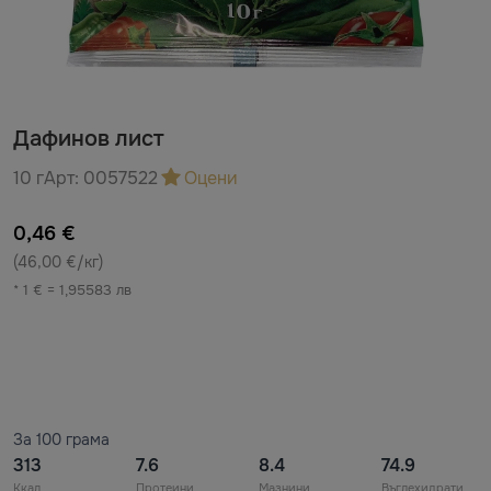
Дафинов лист
10 г
Арт:
0057522
Оцени
0,46 €
(46,00 €/кг)
* 1 € = 1,95583 лв
За 100 грама
313
7.6
8.4
74.9
Ккал
Протеини
Мазнини
Въглехидрати