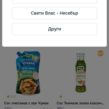
ВПРОК
Фирма: ВПРОК
Свети Влас - Несебър
Телефон: +38(097)682-81-01
Адрес: Украйна, Днепропетровска
обл., гр. Днепр, ул. Паникахи 2
Други
Често разглеждани
5.0
Сос сметанов с лук Чумак
Сос Ткемали зелен класически
200 г
7,40 €/кг
365 г
6,30 €/кг