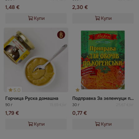
1,48 €
2,30 €
Купи
Купи
5.0
Горчица Руска домашна
Подправка За зеленчуци по корейски Впрок
90 г
19,89 €/кг
30 г
25,67 €/кг
1,79 €
0,77 €
Купи
Купи