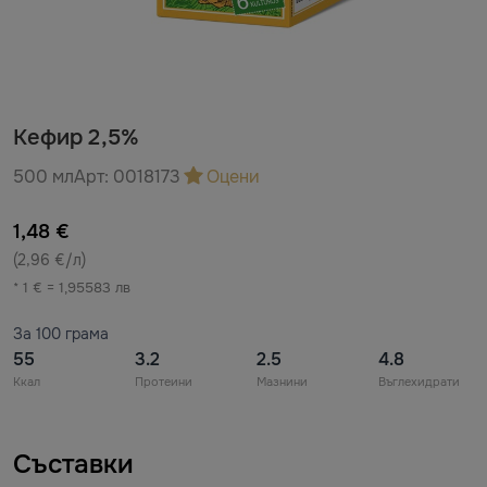
Кефир 2,5%
500 мл
Арт:
0018173
Оцени
1,48 €
(2,96 €/л)
* 1 € = 1,95583 лв
За 100 грама
55
3.2
2.5
4.8
Ккал
Протеини
Мазнини
Въглехидрати
Съставки