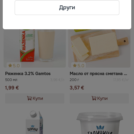
Други
5.0
5.0
Ряженка 3.2% Gamtos
Масло от прясна сметана 82% Сваля
500 мл
3,98 €/л
200 г
17,85 €/кг
1,99 €
3,57 €
Купи
Купи