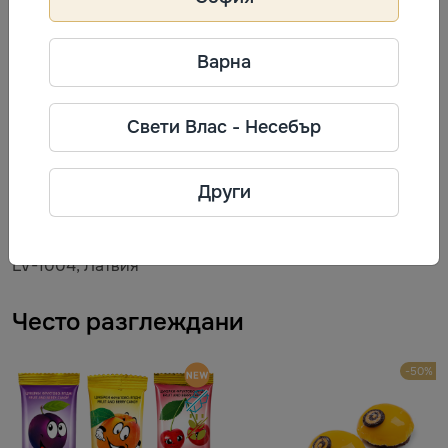
Варна
Информация за производител
Свети Влас - Несебър
RĪGAS PIENA KOMBINĀTS
Фирма: AS "RĪGAS PIENA
Други
KOMBINĀTS"
Телефон: +371 80001110
Адрес: Улица Баускас 180, Рига,
LV-1004, Латвия
Често разглеждани
-50%