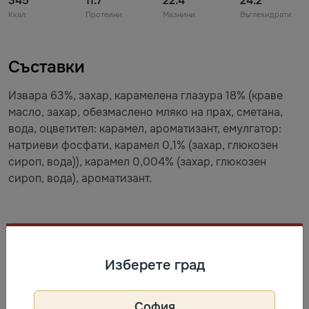
345
11.7
22.4
24.2
Ккал
Протеини
Мазнини
Въглехидрати
Съставки
Извара 63%, захар, карамелена глазура 18% (краве
масло, захар, обезмаслено мляко на прах, сметана,
вода, оцветител: карамел, ароматизант, емулгатор:
натриеви фосфати, карамел 0,1% (захар, глюкозен
сироп, вода)), карамел 0,004% (захар, глюкозен
сироп, вода), ароматизант.
Съхранение
Изберете град
След размразяване съхранявайте при +2 °C...+6 °C и
консумирайте в рамките на 30 дни.
София