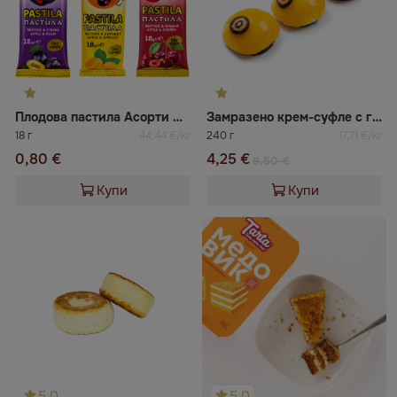
Плодова пастила Асорти №2
Замразено крем-суфле с глазура от пюре маракуя ВАЦАК
18 г
44,44 €/кг
240 г
17,71 €/кг
0,80 €
4,25 €
8,50 €
Купи
Купи
5.0
5.0