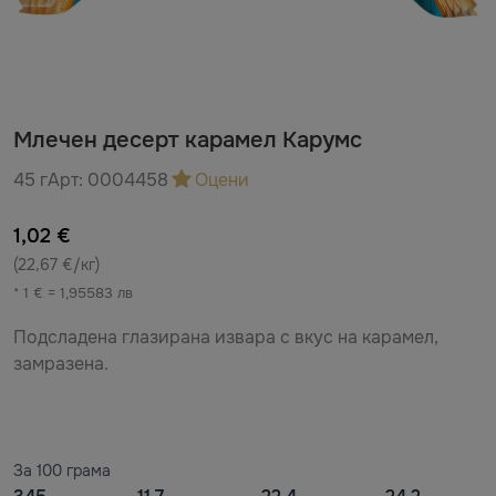
Млечен десерт карамел Карумс
45 г
Арт:
0004458
Оцени
1,02 €
(22,67 €/кг)
* 1 € = 1,95583 лв
Подсладена глазирана извара с вкус на карамел,
замразена.
За 100 грама