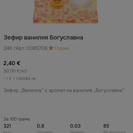
Зефир ванилия Богуславна
240 г
Арт:
0085706
Оцени
2,40 €
(10,00 €/кг)
* 1 € = 1,95583 лв
Зефир „Ванилов“ с аромат на ванилия „Богуславна“.
За 100 грама
321
0.8
0.03
85
Ккал
Протеини
Мазнини
Въглехидрати