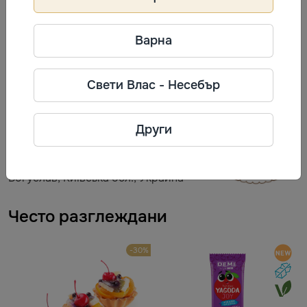
и добре проветриво място, без странични миризми,
при температура (18 ± 3) °C и относителна влажност
Варна
на въздуха не повече от 75%. Да се пази от пряка
слънчева светлина.
Свети Влас - Несебър
Информация за производител
Богуславна
Други
Телефон: +380 44 593 0329
Адрес: вулиця Ярослава Мудрого,
Богуслав, Київська обл., Украина
Често разглеждани
-30%