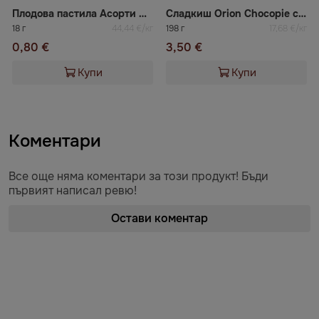
Плодова пастила Асорти №2
Сладкиш Orion Chocopie с какао
18 г
44,44 €/кг
198 г
17,68 €/кг
0,80 €
3,50 €
Купи
Купи
Коментари
Все още няма коментари за този продукт! Бъди
първият написал ревю!
Остави коментар