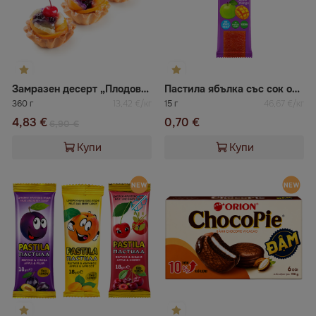
Замразен десерт „Плодова кошничка“ ВАЦАК
Пастила ябълка със сок от манго YAGODA JOY
360 г
13,42 €/кг
15 г
46,67 €/кг
4,83 €
0,70 €
6,90 €
Купи
Купи